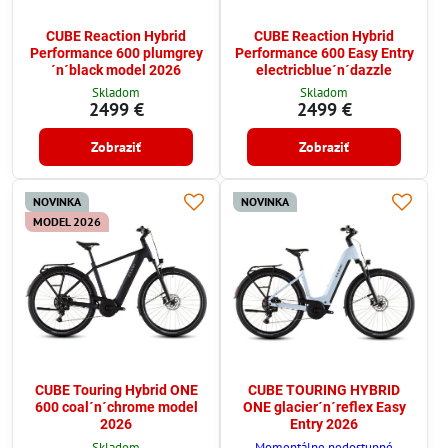
CUBE Reaction Hybrid
CUBE Reaction Hybrid
Performance 600 plumgrey
Performance 600 Easy Entry
´n´black model 2026
electricblue´n´dazzle
Skladom
Skladom
2499 €
2499 €
Zobraziť
Zobraziť
NOVINKA
NOVINKA
MODEL 2026
CUBE Touring Hybrid ONE
CUBE TOURING HYBRID
600 coal´n´chrome model
ONE glacier´n´reflex Easy
2026
Entry 2026
Skladom
Momentálne nedostupné