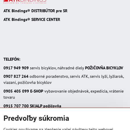
ATK Bindings® DISTRIBÚTOR pre SR
ATK Bindings® SERVICE CENTER
TELEFÓN:
0917 949 909
servis bicyklov, náhradné diely
POŽIČOVŇA BICYKLOV
0907 827 264
odborné poradenstvo, servis ATK, servis lyží, lyžiarok,
viazaní, požičovňa bicyklov
0905 405 099
E-SHOP
vybavovanie objednávok, expedícia, vrátenie
tovaru
0915 707 700
SKIALP požičovňa
E-MAIL:
Predvoľby súkromia
eshop(zavináč)skialpinista.sk
pisosport(zavináč)pisosport.sk
Cookies používame na zlepšenie vašej návštevy tejto webovej