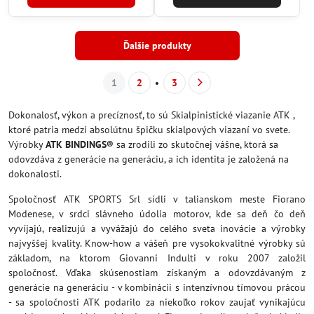
Ďalšie produkty
1
2
3
Dokonalosť, výkon a precíznosť, to sú Skialpinistické viazanie ATK ,
ktoré patria medzi absolútnu špičku skialpových viazaní vo svete.
Výrobky
ATK BINDINGS®
sa zrodili zo skutočnej vášne, ktorá sa
odovzdáva z generácie na generáciu, a ich identita je založená na
dokonalosti.
Spoločnosť ATK SPORTS Srl sídli v talianskom meste Fiorano
Modenese, v srdci slávneho údolia motorov, kde sa deň čo deň
vyvíjajú, realizujú a vyvážajú do celého sveta inovácie a výrobky
najvyššej kvality. Know-how a vášeň pre vysokokvalitné výrobky sú
základom, na ktorom Giovanni Indulti v roku 2007 založil
spoločnosť. Vďaka skúsenostiam získaným a odovzdávaným z
generácie na generáciu - v kombinácii s intenzívnou tímovou prácou
- sa spoločnosti ATK podarilo za niekoľko rokov zaujať vynikajúcu