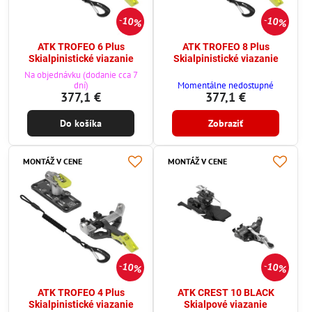
10%
10%
ATK TROFEO 6 Plus
ATK TROFEO 8 Plus
Skialpinistické viazanie
Skialpinistické viazanie
Na objednávku (dodanie cca 7
dní)
Momentálne nedostupné
377,1 €
377,1 €
Do košíka
Zobraziť
MONTÁŽ V CENE
MONTÁŽ V CENE
10%
10%
ATK TROFEO 4 Plus
ATK CREST 10 BLACK
Skialpinistické viazanie
Skialpové viazanie