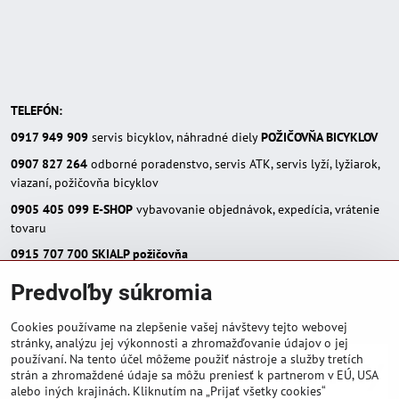
TELEFÓN:
0917 949 909
servis bicyklov, náhradné diely
POŽIČOVŇA BICYKLOV
0907 827 264
odborné poradenstvo, servis ATK, servis lyží, lyžiarok,
viazaní, požičovňa bicyklov
0905 405 099
E-SHOP
vybavovanie objednávok, expedícia, vrátenie
tovaru
0915 707 700
SKIALP požičovňa
E-MAIL:
Predvoľby súkromia
eshop(zavináč)skialpinista.sk
pisosport(zavináč)pisosport.sk
Cookies používame na zlepšenie vašej návštevy tejto webovej
stránky, analýzu jej výkonnosti a zhromažďovanie údajov o jej
používaní. Na tento účel môžeme použiť nástroje a služby tretích
strán a zhromaždené údaje sa môžu preniesť k partnerom v EÚ, USA
alebo iných krajinách. Kliknutím na „Prijať všetky cookies“