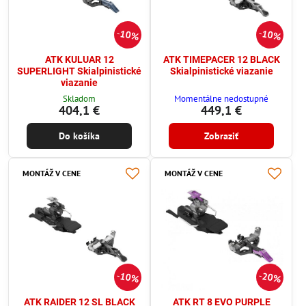
10%
10%
ATK KULUAR 12
ATK TIMEPACER 12 BLACK
SUPERLIGHT Skialpinistické
Skialpinistické viazanie
viazanie
Skladom
Momentálne nedostupné
404,1 €
449,1 €
Do košíka
Zobraziť
MONTÁŽ V CENE
MONTÁŽ V CENE
10%
20%
ATK RAIDER 12 SL BLACK
ATK RT 8 EVO PURPLE