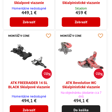
Skialpové viazanie
Skialpinistické viazanie
Momentálne nedostupné
Skladom
449,1 €
459 €
Zobraziť
Zobraziť
MONTÁŽ V CENE
MONTÁŽ V CENE
10%
10%
ATK FREERAIDER 14 SL
ATK Revolution WC
BLACK Skialpové viazanie
Skialpinistické viazanie
Na objednávku (dodanie cca 7
Momentálne nedostupné
dní)
494,1 €
494,1 €
Zobraziť
Do košíka