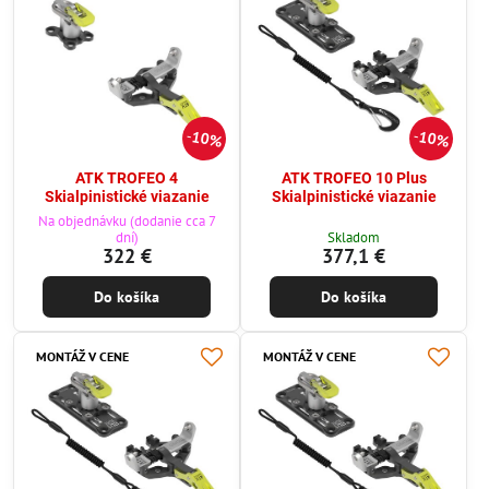
10%
10%
ATK TROFEO 4
ATK TROFEO 10 Plus
Skialpinistické viazanie
Skialpinistické viazanie
Na objednávku (dodanie cca 7
dní)
Skladom
322 €
377,1 €
Do košíka
Do košíka
MONTÁŽ V CENE
MONTÁŽ V CENE