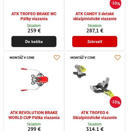
10%
ATK TROFEO BRAKE WC
ATK CANDY 5 detské
Pätky viazania
skialpinistické viazanie
Skladom
Skladom
259 €
287,1 €
Do košíka
Zobraziť
MONTÁŽ V CENE
MONTÁŽ V CENE
10%
ATK REVOLUTION BRAKE
ATK TROFEO 6
WORLD CUP Pätka viazania
Skialpinistické viazanie
Skladom
Skladom
299 €
314,1 €