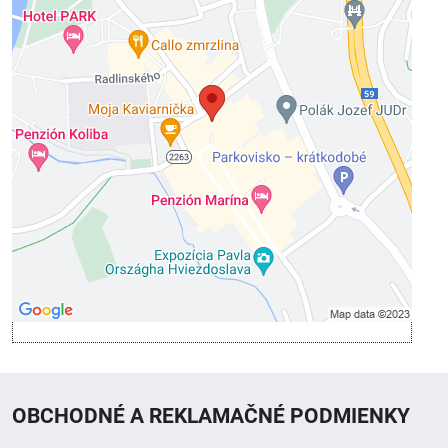
Externý obsah je blokovaný Voľbami
súkromia
Prajete si načítať externý obsah?
Povoliť tentokrát
Povoliť a zapamätať - súhlas s druhom cookie:
Funkčné
Otvoriť obsah v novom okne
OBCHODNÉ A REKLAMAČNÉ PODMIENKY