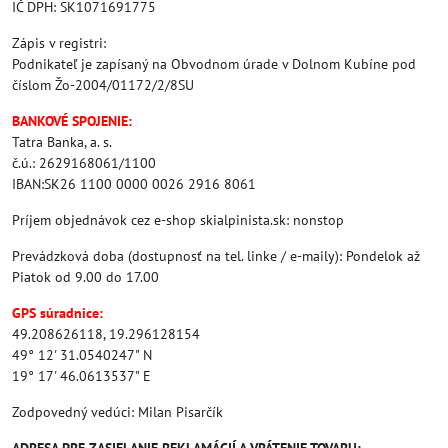
IČ DPH: SK1071691775
Zápis v registri:
Podnikateľ je zapísaný na Obvodnom úrade v Dolnom Kubíne pod
číslom Žo-2004/01172/2/8SU
BANKOVÉ SPOJENIE:
Tatra Banka, a. s.
č.ú.: 2629168061/1100
IBAN:SK26 1100 0000 0026 2916 8061
Príjem objednávok cez e-shop skialpinista.sk: nonstop
Prevádzková doba (dostupnosť na tel. linke / e-maily): Pondelok až
Piatok od 9.00 do 17.00
GPS súradnice:
49.208626118, 19.296128154
49° 12' 31.0540247" N
19° 17' 46.0613537" E
Zodpovedný vedúci: Milan Pisarčík