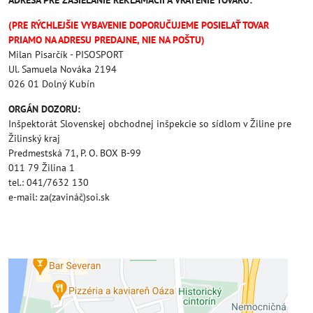
ADRESA PRE ZASIELANIE REKLAMÁCIÍ A VRÁTENIE TOVARU:
(PRE RÝCHLEJŠIE VYBAVENIE DOPORUČUJEME POSIELAŤ TOVAR
PRIAMO NA ADRESU PREDAJNE, NIE NA POŠTU)
Milan Pisarčík - PISOSPORT
Ul. Samuela Nováka 2194
026 01 Dolný Kubín
ORGÁN DOZORU:
Inšpektorát Slovenskej obchodnej inšpekcie so sídlom v Žiline pre
Žilinský kraj
Predmestská 71, P. O. BOX B-99
011 79 Žilina 1
tel.: 041/7632 130
e-mail: za(zavináč)soi.sk