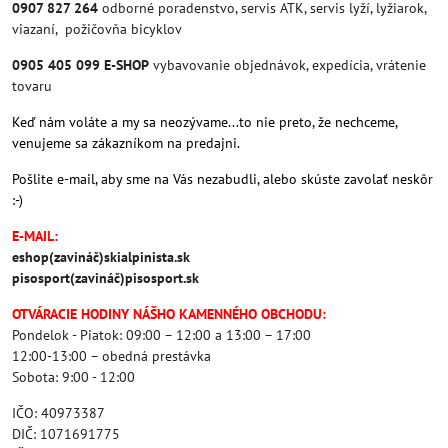
0907 827 264
odborné poradenstvo, servis ATK, servis lyží, lyžiarok,
viazaní, požičovňa bicyklov
0905 405 099 E-SHOP
vybavovanie objednávok, expedícia, vrátenie
tovaru
Keď nám voláte a my sa neozývame...to nie preto, že nechceme,
venujeme sa zákazníkom na predajni.
Pošlite e-mail, aby sme na Vás nezabudli, alebo skúste zavolať neskôr
:-)
E-MAIL:
eshop(zavináč)skialpinista.sk
pisosport(zavináč)pisosport.sk
OTVÁRACIE HODINY NÁŠHO KAMENNÉHO OBCHODU:
Pondelok - Piatok: 09:00 – 12:00 a 13:00 – 17:00
12:00-13:00 – obedná prestávka
Sobota: 9:00 - 12:00
IČO: 40973387
DIČ: 1071691775