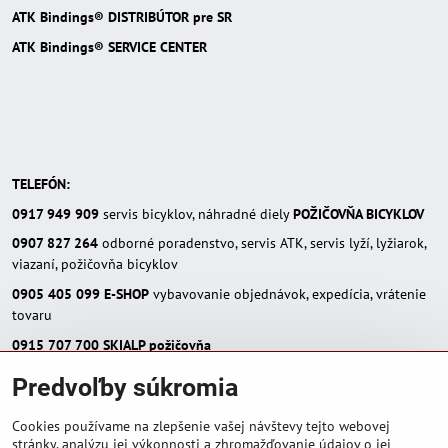
ATK Bindings® DISTRIBÚTOR pre SR
ATK Bindings® SERVICE CENTER
TELEFÓN:
0917 949 909
servis bicyklov, náhradné diely
POŽIČOVŇA BICYKLOV
0907 827 264
odborné poradenstvo, servis ATK, servis lyží, lyžiarok,
viazaní, požičovňa bicyklov
0905 405 099
E-SHOP
vybavovanie objednávok, expedícia, vrátenie
tovaru
0915 707 700
SKIALP požičovňa
E-MAIL:
Predvoľby súkromia
eshop(zavináč)skialpinista.sk
pisosport(zavináč)pisosport.sk
Cookies používame na zlepšenie vašej návštevy tejto webovej
stránky, analýzu jej výkonnosti a zhromažďovanie údajov o jej