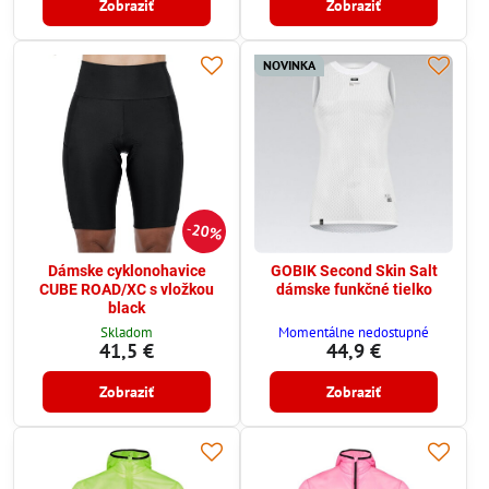
Zobraziť
Zobraziť
NOVINKA
20%
Dámske cyklonohavice
GOBIK Second Skin Salt
CUBE ROAD/XC s vložkou
dámske funkčné tielko
black
Skladom
Momentálne nedostupné
41,5 €
44,9 €
Zobraziť
Zobraziť