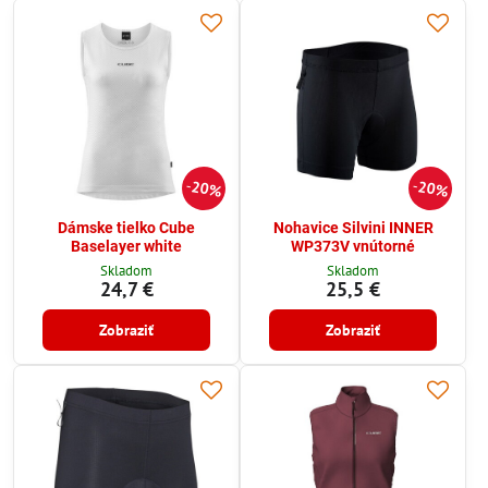
20%
20%
Dámske tielko Cube
Nohavice Silvini INNER
Baselayer white
WP373V vnútorné
Skladom
Skladom
24,7 €
25,5 €
Zobraziť
Zobraziť