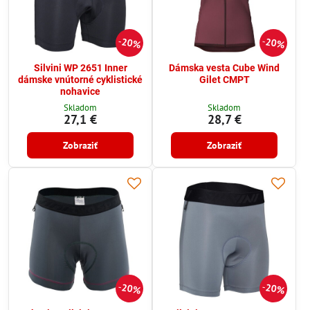
20%
20%
Silvini WP 2651 Inner
Dámska vesta Cube Wind
dámske vnútorné cyklistické
Gilet CMPT
nohavice
Skladom
Skladom
27,1 €
28,7 €
Zobraziť
Zobraziť
20%
20%