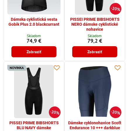
20%
Dámska cyklistická vesta
PISSEI PRIME BIBSHORTS
Gobik Plus 2.0 blackcurrant
NERO dámske cyklistické
nohavice
Skladom
Skladom
74,9 €
79,2 €
Zobraziť
Zobraziť
NOVINKA
20%
20%
PISSEI PRIME BIBSHORTS
Dámske cyklonohavice Scoťt
BLU NAVY dámske
Endurance 10 +++ darkblue