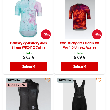
20%
20%
Dámsky cyklistický dres
Cyklistický dres Gobik CX
Silvini WD2412 Calnia
Pro 4.0 Unisex Azalea
Skladom
Skladom
57,5 €
67,9 €
Zobraziť
Zobraziť
NOVINKA
NOVINKA
MODEL 2026