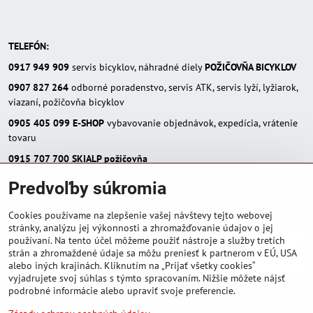
TELEFÓN:
0917 949 909
servis bicyklov, náhradné diely
POŽIČOVŇA BICYKLOV
0907 827 264
odborné poradenstvo, servis ATK, servis lyží, lyžiarok,
viazaní, požičovňa bicyklov
0905 405 099
E-SHOP
vybavovanie objednávok, expedícia, vrátenie
tovaru
0915 707 700
SKIALP požičovňa
E-MAIL:
Predvoľby súkromia
eshop(zavináč)skialpinista.sk
pisosport(zavináč)pisosport.sk
Cookies používame na zlepšenie vašej návštevy tejto webovej
stránky, analýzu jej výkonnosti a zhromažďovanie údajov o jej
používaní. Na tento účel môžeme použiť nástroje a služby tretích
strán a zhromaždené údaje sa môžu preniesť k partnerom v EÚ, USA
alebo iných krajinách. Kliknutím na „Prijať všetky cookies“
vyjadrujete svoj súhlas s týmto spracovaním. Nižšie môžete nájsť
podrobné informácie alebo upraviť svoje preferencie.