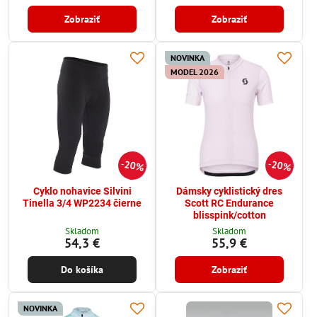
Zobraziť
Zobraziť
NOVINKA
MODEL 2026
20%
20%
Cyklo nohavice Silvini
Dámsky cyklistický dres
Tinella 3/4 WP2234 čierne
Scott RC Endurance
blisspink/cotton
Skladom
Skladom
54,3 €
55,9 €
Do košíka
Zobraziť
NOVINKA