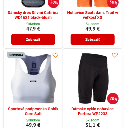
20%
50%
Dámsky dres Silvini Catirina
Nohavice Scott dám. Trail w
WD1621 black-blush
veľkosť XS
Skladom
Skladom
47,9 €
49,9 €
Zobraziť
Zobraziť
NOVINKA
20%
Športová podprsenka Gobik
Dámske cyklo nohavice
Core Salt
Fortora WP2233
Skladom
Skladom
49,9 €
51,1 €