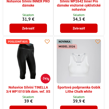
Nohavice Silvini INNER PRO
Silvini WP2642 Inner Pro
dámske
dámske vnútorné cyklistické
nohavice
Skladom
Skladom
31,9 €
34,3 €
Zobraziť
Zobraziť
POSLEDNÝ KUS
NOVINKA
MODEL 2026
34%
Nohavice Silvini TINELLA
Športová podprsenka Gobik
3/4 WP1010 blk dám. veľ. XS
Lithe Chalk white
Skladom
Skladom
39 €
39,9 €