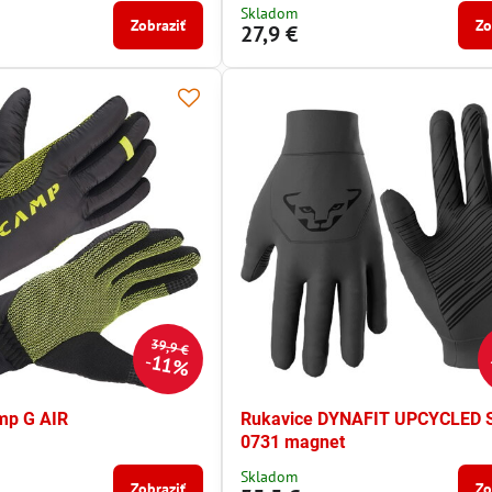
Skladom
Zobraziť
Zo
27,9 €
39,9 €
11%
mp G AIR
Rukavice DYNAFIT UPCYCLED 
0731 magnet
Skladom
Zobraziť
Zo