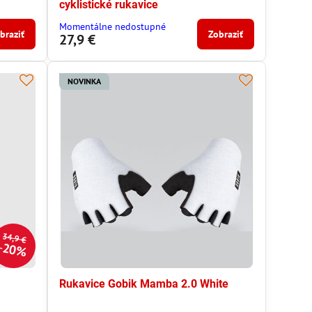
cyklistické rukavice
Momentálne nedostupné
braziť
Zobraziť
27,9 €
NOVINKA
34,9 €
20%
Rukavice Gobik Mamba 2.0 White