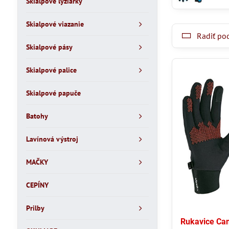
Skialpové lyžiarky
Skialpové viazanie
Radiť po
Skialpové pásy
Skialpové palice
Skialpové papuče
Batohy
Lavínová výstroj
MAČKY
CEPÍNY
Prilby
Rukavice Cam