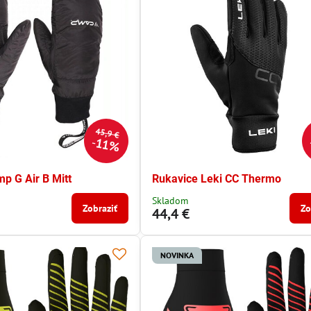
45,9 €
11%
p G Air B Mitt
Rukavice Leki CC Thermo
Skladom
Zobraziť
Zo
44,4 €
NOVINKA