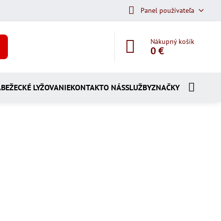
Panel používateľa
Nákupný košík
0 €
A
BEŽECKÉ LYŽOVANIE
KONTAKT
O NÁS
SLUŽBY
ZNAČKY