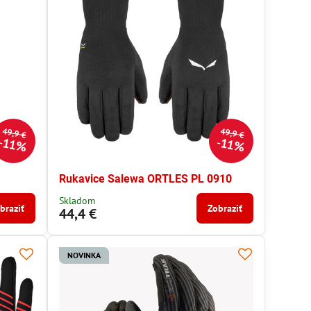
49,9 €
49,9 €
11%
11%
Rukavice Salewa ORTLES PL 0910
Skladom
braziť
Zobraziť
44,4 €
NOVINKA