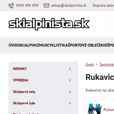
0905 405 099
eshop@skialpinista.sk
Doprava zdar
ÚVOD
SKIALPINIZMUS
CYKLISTIKA
ŠPORTOVÉ OBLEČENIE
ŠPO
Úvod
Športové
NOVINKY
Rukavi
VÝPREDAJ
Rukavice na skia
Skialpové sety
Skialpové lyže
Rukav