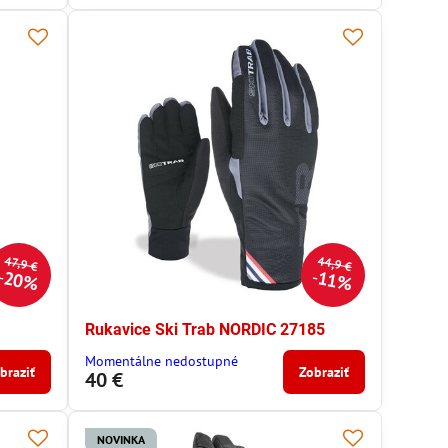
44,9 €
47,9 €
20%
11%
Rukavice Ski Trab NORDIC 27185
Momentálne nedostupné
braziť
Zobraziť
40 €
NOVINKA