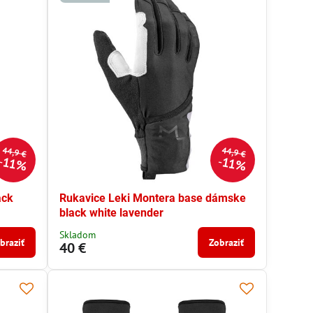
44,9 €
44,9 €
11%
11%
ack
Rukavice Leki Montera base dámske
black white lavender
Skladom
braziť
Zobraziť
40 €