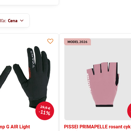
dľa:
Cena
MODEL 2026
29,9 €
11%
p G AIR Light
PISSEI PRIMAPELLE rosant cykl