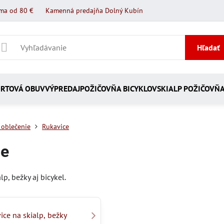
ma od 80 €
Kamenná predajňa Dolný Kubín
Hľadať
RTOVÁ OBUV
VÝPREDAJ
POŽIČOVŇA BICYKLOV
SKIALP POŽIČOVŇ
 oblečenie
Rukavice
ce
lp, bežky aj bicykel.
ice na skialp, bežky