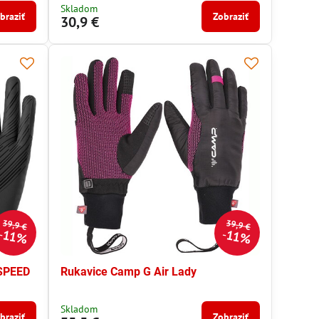
Skladom
braziť
Zobraziť
30,9 €
39,9 €
39,9 €
11%
11%
SPEED
Rukavice Camp G Air Lady
Skladom
braziť
Zobraziť