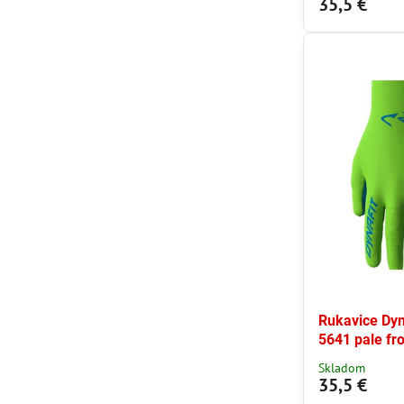
35,5 €
Rukavice Dyn
5641 pale fr
Skladom
35,5 €