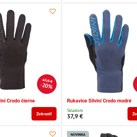
47,9 €
20%
ini Crodo čierne
Rukavice Silvini Crodo modré
Skladom
Zobraziť
Zo
37,9 €
NOVINKA