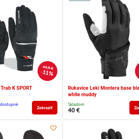
44,9 €
11%
i Trab K SPORT
Rukavice Leki Montera base bl
white muddy
dostupné
Skladom
Zobraziť
Zo
40 €