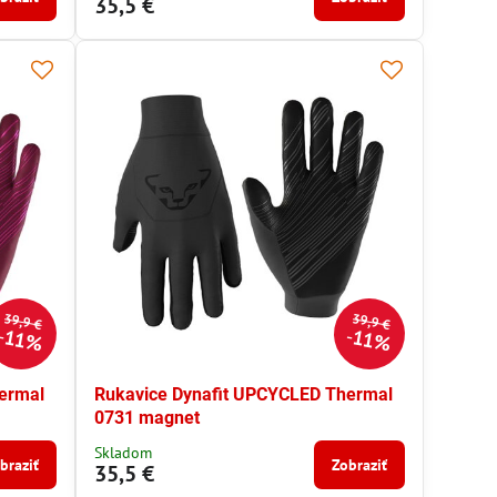
35,5 €
39,9 €
39,9 €
11%
11%
ermal
Rukavice Dynafit UPCYCLED Thermal
0731 magnet
Skladom
braziť
Zobraziť
35,5 €