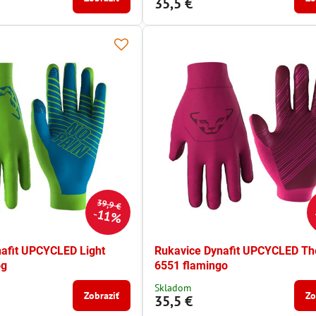
35,5 €
39,9 €
11%
afit UPCYCLED Light
Rukavice Dynafit UPCYCLED Th
og
6551 flamingo
Skladom
Zobraziť
Zo
35,5 €