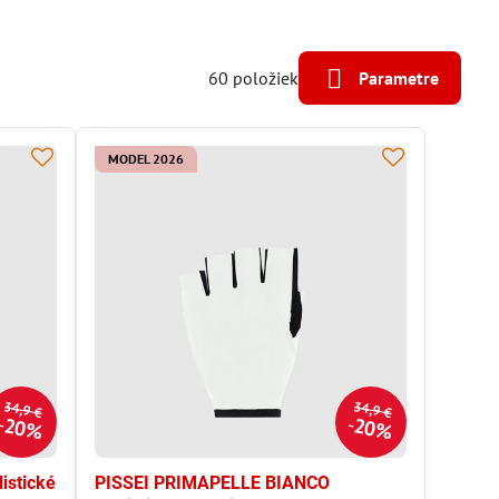
60
položiek
Parametre
MODEL 2026
34,9 €
34,9 €
20%
20%
istické
PISSEI PRIMAPELLE BIANCO