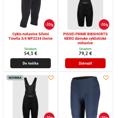
20%
20%
Cyklo nohavice Silvini
PISSEI PRIME BIBSHORTS
Tinella 3/4 WP2234 čierne
NERO dámske cyklistické
nohavice
Skladom
Skladom
54,3 €
79,2 €
Do košíka
Zobraziť
NOVINKA
20%
20%