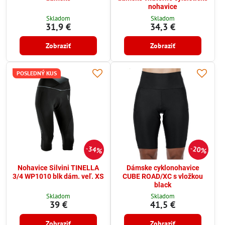
nohavice
Skladom
Skladom
31,9 €
34,3 €
Zobraziť
Zobraziť
POSLEDNÝ KUS
34%
20%
Nohavice Silvini TINELLA
Dámske cyklonohavice
3/4 WP1010 blk dám. veľ. XS
CUBE ROAD/XC s vložkou
black
Skladom
Skladom
39 €
41,5 €
Zobraziť
Zobraziť