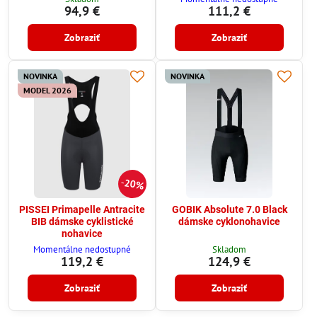
94,9 €
111,2 €
Zobraziť
Zobraziť
NOVINKA
NOVINKA
MODEL 2026
20%
PISSEI Primapelle Antracite
GOBIK Absolute 7.0 Black
BIB dámske cyklistické
dámske cyklonohavice
nohavice
Momentálne nedostupné
Skladom
119,2 €
124,9 €
Zobraziť
Zobraziť