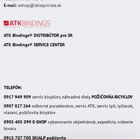
E-mail:
eshop@skialpinista.sk
ATK Bindings® DISTRIBÚTOR pre SR
ATK Bindings® SERVICE CENTER
TELEFÓN:
0917 949 909
servis bicyklov, náhradné diely
POŽIČOVŇA BICYKLOV
0907 827 264
odborné poradenstvo, servis ATK, servis lyží, lyžiarok,
viazaní, požičovňa bicyklov
0905 405 099
E-SHOP
vybavovanie objednávok, expedícia, vrátenie
tovaru
0915 707 700
SKIALP požičovňa