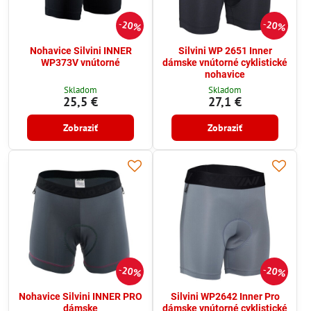
20%
20%
Nohavice Silvini INNER
Silvini WP 2651 Inner
WP373V vnútorné
dámske vnútorné cyklistické
nohavice
Skladom
Skladom
25,5 €
27,1 €
Zobraziť
Zobraziť
20%
20%
Nohavice Silvini INNER PRO
Silvini WP2642 Inner Pro
dámske
dámske vnútorné cyklistické