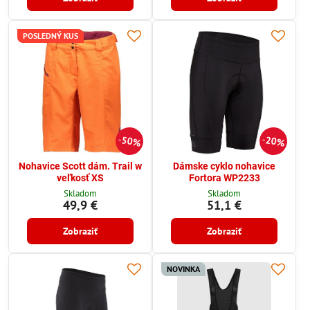
POSLEDNÝ KUS
50%
20%
Nohavice Scott dám. Trail w
Dámske cyklo nohavice
veľkosť XS
Fortora WP2233
Skladom
Skladom
49,9 €
51,1 €
Zobraziť
Zobraziť
NOVINKA