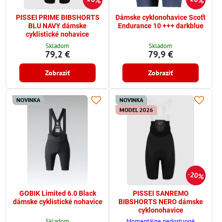
PISSEI PRIME BIBSHORTS
Dámske cyklonohavice Scoťt
BLU NAVY dámske
Endurance 10 +++ darkblue
cyklistické nohavice
Skladom
Skladom
79,2 €
79,9 €
Zobraziť
Zobraziť
NOVINKA
NOVINKA
MODEL 2026
20%
GOBIK Limited 6.0 Black
PISSEI SANREMO
dámske cyklistické nohavice
BIBSHORTS NERO dámske
cyklonohavice
Skladom
Momentálne nedostupné