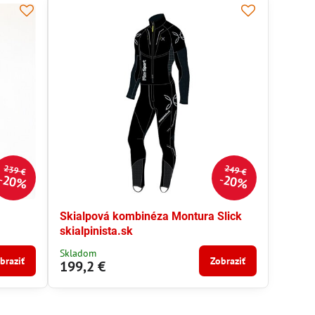
239 €
249 €
20%
20%
Skialpová kombinéza Montura Slick
skialpinista.sk
Skladom
braziť
Zobraziť
199,2 €