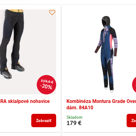
119,9 €
20%
RA skialpové nohavice
Kombinéza Montura Grade Over
dám. 84A10
Skladom
Zobraziť
Zo
179 €