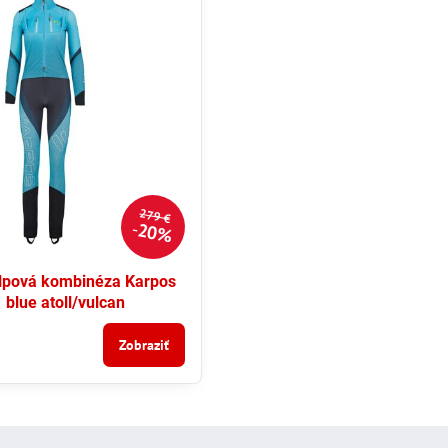
279 €
20%
lpová kombinéza Karpos
 blue atoll/vulcan
Zobraziť