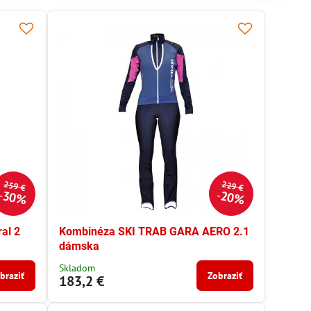
259 €
229 €
30%
20%
al 2
Kombinéza SKI TRAB GARA AERO 2.1
dámska
Skladom
braziť
Zobraziť
183,2 €