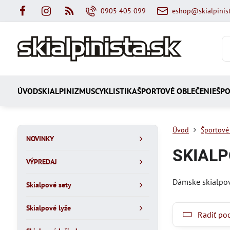
0905 405 099
eshop@skialpinist
ÚVOD
SKIALPINIZMUS
CYKLISTIKA
ŠPORTOVÉ OBLEČENIE
ŠPO
Úvod
Športové
NOVINKY
SKIAL
VÝPREDAJ
Dámske skialpov
Skialpové sety
Skialpové lyže
Radiť po