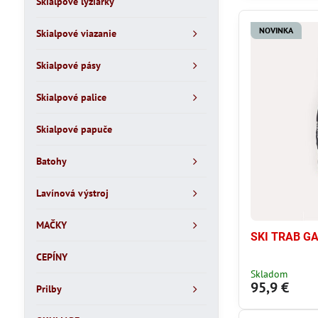
Skialpové lyžiarky
NOVINKA
Skialpové viazanie
Skialpové pásy
Skialpové palice
Skialpové papuče
Batohy
Lavínová výstroj
MAČKY
SKI TRAB GA
CEPÍNY
Skladom
95,9 €
Prilby