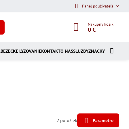
Panel používateľa
Nákupný košík
0 €
A
BEŽECKÉ LYŽOVANIE
KONTAKT
O NÁS
SLUŽBY
ZNAČKY
7
položiek
Parametre