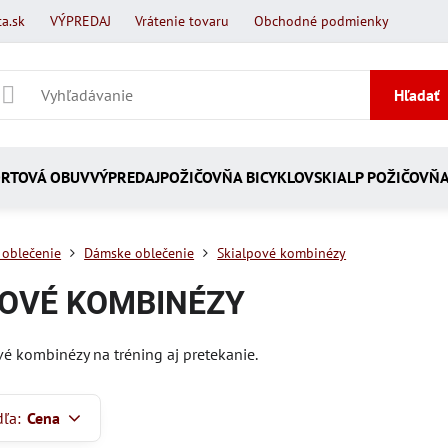
a.sk
VÝPREDAJ
Vrátenie tovaru
Obchodné podmienky
Hľadať
RTOVÁ OBUV
VÝPREDAJ
POŽIČOVŇA BICYKLOV
SKIALP POŽIČOVŇ
 oblečenie
Dámske oblečenie
Skialpové kombinézy
POVÉ KOMBINÉZY
é kombinézy na tréning aj pretekanie.
dľa:
Cena