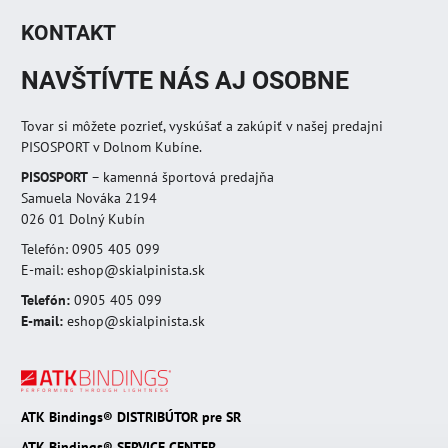
KONTAKT
NAVŠTÍVTE NÁS AJ OSOBNE
Tovar si môžete pozrieť, vyskúšať a zakúpiť v našej predajni
PISOSPORT v Dolnom Kubíne.
PISOSPORT
– kamenná športová predajňa
Samuela Nováka 2194
026 01 Dolný Kubín
Telefón: 0905 405 099
E-mail: eshop@skialpinista.sk
Telefón:
0905 405 099
E-mail:
eshop@skialpinista.sk
ATK Bindings® DISTRIBÚTOR pre SR
ATK Bindings® SERVICE CENTER