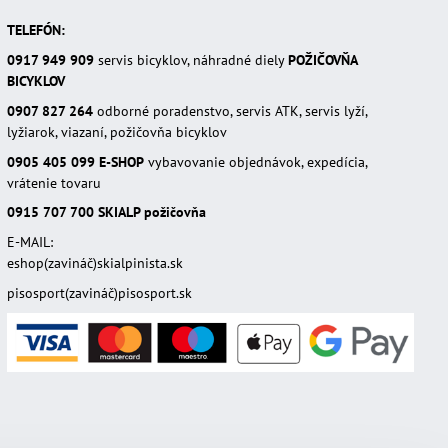
TELEFÓN:
0917 949 909
servis bicyklov, náhradné diely
POŽIČOVŇA
BICYKLOV
0907 827 264
odborné poradenstvo, servis ATK, servis lyží,
lyžiarok, viazaní, požičovňa bicyklov
0905 405 099
E-SHOP
vybavovanie objednávok, expedícia,
vrátenie tovaru
0915 707 700
SKIALP požičovňa
E-MAIL:
eshop(zavináč)skialpinista.sk
pisosport(zavináč)pisosport.sk