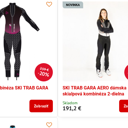
NOVINKA
239 €
20%
binéza SKI TRAB GARA
SKI TRAB GARA AERO dámska
skialpová kombinéza 2-dielna
Skladom
Zobraziť
Zo
191,2 €