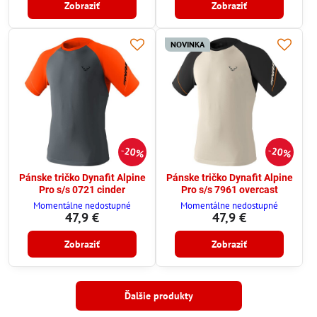
Zobraziť
Zobraziť
NOVINKA
20%
20%
Pánske tričko Dynafit Alpine
Pánske tričko Dynafit Alpine
Pro s/s 0721 cinder
Pro s/s 7961 overcast
Momentálne nedostupné
Momentálne nedostupné
47,9 €
47,9 €
Zobraziť
Zobraziť
Ďalšie produkty