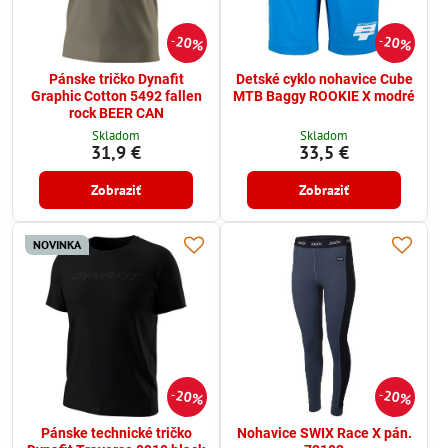
20%
20%
Pánske tričko Dynafit
Detské cyklo nohavice Cube
Graphic Cotton 5492 fallen
MTB Baggy ROOKIE X modré
rock BEER CAN
Skladom
Skladom
31,9 €
33,5 €
Zobraziť
Zobraziť
NOVINKA
20%
20%
Pánske technické tričko
Nohavice SWIX Race X pán.