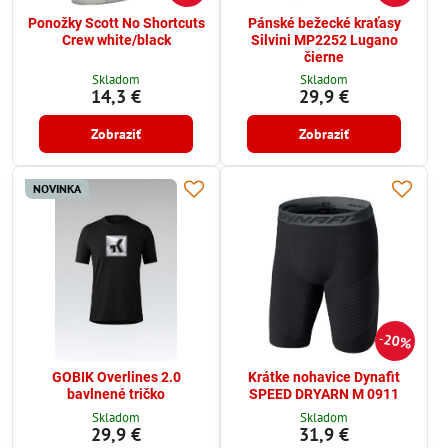
Ponožky Scott No Shortcuts
Pánské bežecké kraťasy
Crew white/black
Silvini MP2252 Lugano
čierne
Skladom
Skladom
14,3 €
29,9 €
Zobraziť
Zobraziť
NOVINKA
20%
GOBIK Overlines 2.0
Krátke nohavice Dynafit
bavlnené tričko
SPEED DRYARN M 0911
Skladom
Skladom
29,9 €
31,9 €