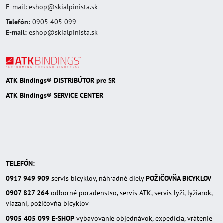
E-mail: eshop@skialpinista.sk
Telefón:
0905 405 099
E-mail:
eshop@skialpinista.sk
ATK Bindings® DISTRIBÚTOR pre SR
ATK Bindings® SERVICE CENTER
TELEFÓN:
0917 949 909
servis bicyklov, náhradné diely
POŽIČOVŇA BICYKLOV
0907 827 264
odborné poradenstvo, servis ATK, servis lyží, lyžiarok,
viazaní, požičovňa bicyklov
0905 405 099
E-SHOP
vybavovanie objednávok, expedícia, vrátenie