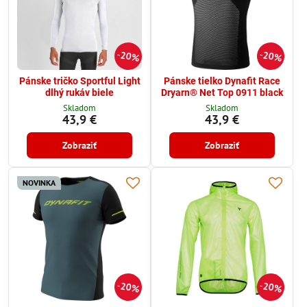
20%
20%
Pánske tričko Sportful Light
Pánske tielko Dynafit Race
dlhý rukáv biele
Dryarn® Net Top 0911 black
Skladom
Skladom
43,9 €
43,9 €
Zobraziť
Zobraziť
NOVINKA
20%
20%