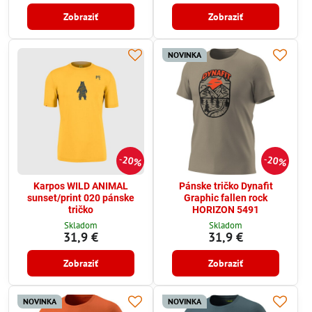
Zobraziť
Zobraziť
NOVINKA
20%
20%
Karpos WILD ANIMAL
Pánske tričko Dynafit
sunset/print 020 pánske
Graphic fallen rock
tričko
HORIZON 5491
Skladom
Skladom
31,9 €
31,9 €
Zobraziť
Zobraziť
NOVINKA
NOVINKA