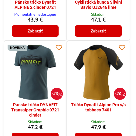
Pánske tričko Dynafit
Cyklistická bunda Silvini
ALPINE 2 cinder 0721
Savio UJ2646 lime
Momentálne nedostupné
Skladom
43,9 €
47,1 €
Zobraziť
Zobraziť
NOVINKA
20%
20%
Pánske tričko DYNAFIT
Tričko Dynafit Alpine Pro s/s
Transalper Graphic 0721
tobbaco 7401
cinder
Skladom
Skladom
47,2 €
47,9 €