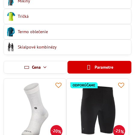
Mikiny
Tričká
Termo oblečenie
Skialpové kombinézy
Cena
Parametre
ODPORÚČAME
20%
25%