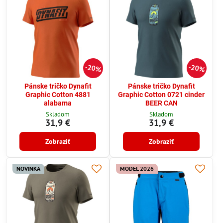
20%
20%
Pánske tričko Dynafit
Pánske tričko Dynafit
Graphic Cotton 4881
Graphic Cotton 0721 cinder
alabama
BEER CAN
Skladom
Skladom
31,9 €
31,9 €
Zobraziť
Zobraziť
NOVINKA
MODEL 2026