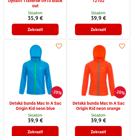
Dynafit Traverse 0910 black
72102
out
Skladom
Skladom
35,9 €
39,9 €
Zobraziť
Zobraziť
20%
20%
Detská bunda Mac In A Sac
Detská bunda Mac In A Sac
Origin Kid neon blue
Origin Kid neon orange
Skladom
Skladom
39,9 €
39,9 €
Zobraziť
Zobraziť