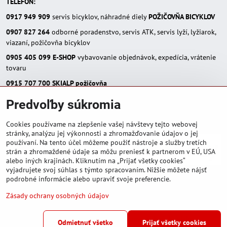
TELEFÓN:
0917 949 909
servis bicyklov, náhradné diely
POŽIČOVŇA BICYKLOV
0907 827 264
odborné poradenstvo, servis ATK, servis lyží, lyžiarok,
viazaní, požičovňa bicyklov
0905 405 099
E-SHOP
vybavovanie objednávok, expedícia, vrátenie
tovaru
0915 707 700
SKIALP požičovňa
E-MAIL:
Predvoľby súkromia
eshop(zavináč)skialpinista.sk
pisosport(zavináč)pisosport.sk
Cookies používame na zlepšenie vašej návštevy tejto webovej
stránky, analýzu jej výkonnosti a zhromažďovanie údajov o jej
používaní. Na tento účel môžeme použiť nástroje a služby tretích
strán a zhromaždené údaje sa môžu preniesť k partnerom v EÚ, USA
alebo iných krajinách. Kliknutím na „Prijať všetky cookies“
vyjadrujete svoj súhlas s týmto spracovaním. Nižšie môžete nájsť
podrobné informácie alebo upraviť svoje preferencie.
Zásady ochrany osobných údajov
©
2026
Copyright
Predvoľby súkromia
Zásady ochrany osobných údajov
Odmietnuť všetko
Prijať všetky cookies