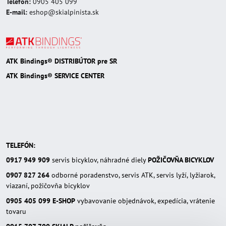
Telefón:
0905 405 099
E-mail:
eshop@skialpinista.sk
ATK Bindings® DISTRIBÚTOR pre SR
ATK Bindings® SERVICE CENTER
TELEFÓN:
0917 949 909
servis bicyklov, náhradné diely
POŽIČOVŇA BICYKLOV
0907 827 264
odborné poradenstvo, servis ATK, servis lyží, lyžiarok,
viazaní, požičovňa bicyklov
0905 405 099
E-SHOP
vybavovanie objednávok, expedícia, vrátenie
tovaru