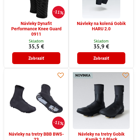
11%
Návleky Dynafit
Návleky na kolená Gobik
Performance Knee Guard
HARU 2.0
0911
Skladom
Skladom
35,5 €
35,9 €
Zobraziť
Zobraziť
NOVINKA
11%
Návleky na tretry BBB BWS-
Návleky na tretry Gobik
23
Kamik 2.0 Black