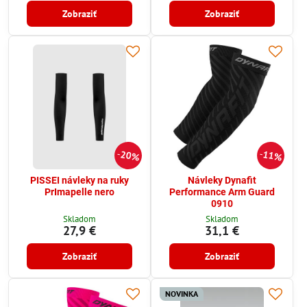
Zobraziť
Zobraziť
20%
11%
PISSEI návleky na ruky
Návleky Dynafit
PrImapelle nero
Performance Arm Guard
0910
Skladom
Skladom
27,9 €
31,1 €
Zobraziť
Zobraziť
NOVINKA