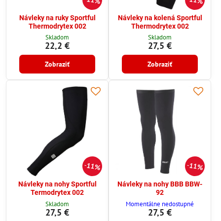
11%
11%
Návleky na ruky Sportful
Návleky na kolená Sportful
Thermodrytex 002
Thermodrytex 002
Skladom
Skladom
22,2 €
27,5 €
Zobraziť
Zobraziť
11%
11%
Návleky na nohy Sportful
Návleky na nohy BBB BBW-
Termodrytex 002
92
Skladom
Momentálne nedostupné
27,5 €
27,5 €