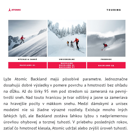
Lyže Atomic Backland majú pôsobivé parametre. Jednoznačne
dosahujú dobré výsledky v pomere povrchu a hmotnosti bez ohľadu
na dĺžku. Až do šírky 95 mm pod stredom sú zameraná na pevný-
tvrdší sneh. Nad touto hranicou je tvar odlišný a jasne sa zameriava
na hravejšie pocity v mäkkom snehu. Medzi dámskymi a unisex
modelmi nie sú žiadne výrazné rozdiely. Existuje mnoho iných
ľahkých lyží, ale Backland zostáva ľahkou lyžou s nadpriemernou
úrovňou ohybovej a torznej tuhosti. V priebehu posledných rokov,
zatiaľ čo hmotnosť klesala, Atomic udržal alebo zvýšil úroveň tuhosti.