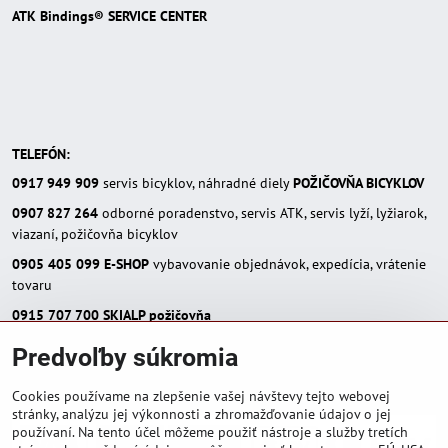
ATK Bindings® SERVICE CENTER
TELEFÓN:
0917 949 909
servis bicyklov, náhradné diely
POŽIČOVŇA BICYKLOV
0907 827 264
odborné poradenstvo, servis ATK, servis lyží, lyžiarok,
viazaní, požičovňa bicyklov
0905 405 099
E-SHOP
vybavovanie objednávok, expedícia, vrátenie
tovaru
0915 707 700
SKIALP požičovňa
E-MAIL:
Predvoľby súkromia
eshop(zavináč)skialpinista.sk
pisosport(zavináč)pisosport.sk
Cookies používame na zlepšenie vašej návštevy tejto webovej
stránky, analýzu jej výkonnosti a zhromažďovanie údajov o jej
používaní. Na tento účel môžeme použiť nástroje a služby tretích