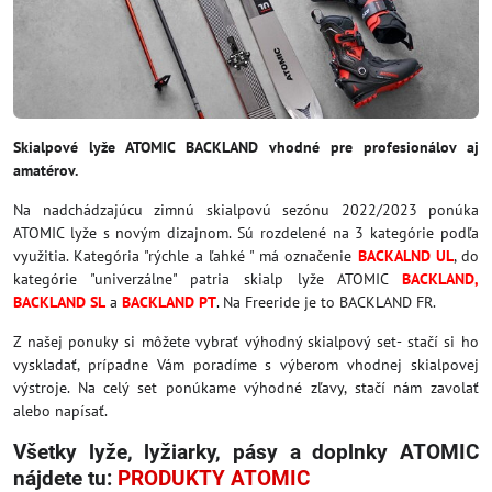
Skialpové lyže ATOMIC BACKLAND vhodné pre profesionálov aj
amatérov.
Na nadchádzajúcu zimnú skialpovú sezónu 2022/2023 ponúka
ATOMIC lyže s novým dizajnom. Sú rozdelené na 3 kategórie podľa
využitia. Kategória "rýchle a ľahké " má označenie
BACKALND UL
, do
kategórie "univerzálne" patria skialp lyže ATOMIC
BACKLAND,
BACKLAND SL
a
BACKLAND PT
.
Na Freeride je to BACKLAND FR.
Z našej ponuky si môžete vybrať výhodný skialpový set- stačí si ho
vyskladať, prípadne Vám poradíme s výberom vhodnej skialpovej
výstroje. Na celý set ponúkame výhodné zľavy, stačí nám zavolať
alebo napísať.
Všetky lyže, lyžiarky, pásy a doplnky ATOMIC
nájdete tu:
PRODUKTY ATOMIC