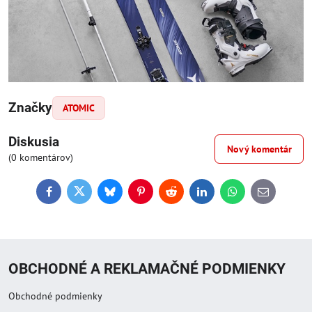
Značky
ATOMIC
Diskusia
Nový komentár
(0 komentárov)
Facebook
Twitter
Bluesky
Pinterest
Reddit
LinkedIn
WhatsApp
E-
mail
OBCHODNÉ A REKLAMAČNÉ PODMIENKY
Obchodné podmienky