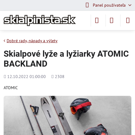
Panel používateľa
Dobré rady, nápady a výlety
Skialpové lyže a lyžiarky ATOMIC
BACKLAND
Pridané
Počet
12.10.2022 01:00:00
2308
zobrazení
ATOMIC