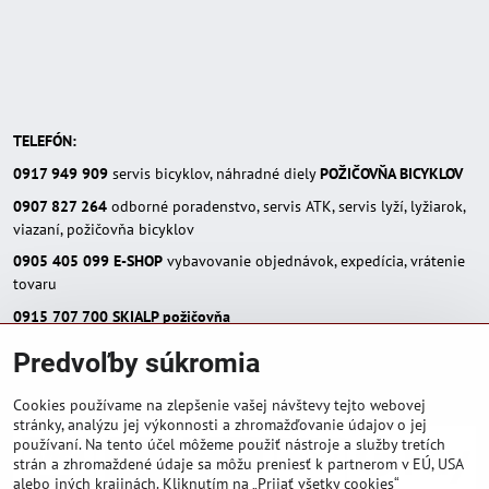
TELEFÓN:
0917 949 909
servis bicyklov, náhradné diely
POŽIČOVŇA BICYKLOV
0907 827 264
odborné poradenstvo, servis ATK, servis lyží, lyžiarok,
viazaní, požičovňa bicyklov
0905 405 099
E-SHOP
vybavovanie objednávok, expedícia, vrátenie
tovaru
0915 707 700
SKIALP požičovňa
E-MAIL:
Predvoľby súkromia
eshop(zavináč)skialpinista.sk
pisosport(zavináč)pisosport.sk
Cookies používame na zlepšenie vašej návštevy tejto webovej
stránky, analýzu jej výkonnosti a zhromažďovanie údajov o jej
používaní. Na tento účel môžeme použiť nástroje a služby tretích
strán a zhromaždené údaje sa môžu preniesť k partnerom v EÚ, USA
alebo iných krajinách. Kliknutím na „Prijať všetky cookies“