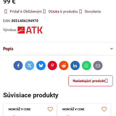
99 €
Pridať k Obľúbeným
Otázka k produktu
Doručenia
EAN:
8051406194970
Výrobca:
Popis
Facebook
Twitter
Bluesky
Pinterest
Reddit
LinkedIn
WhatsApp
E-
mail
Nasledujúci produkt
Súvisiace produkty
MONTÁŽ V CENE
MONTÁŽ V CENE