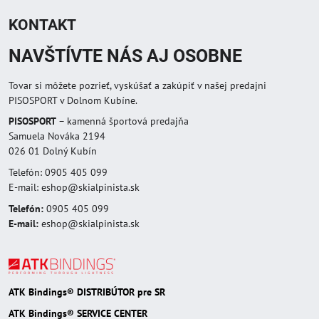
KONTAKT
NAVŠTÍVTE NÁS AJ OSOBNE
Tovar si môžete pozrieť, vyskúšať a zakúpiť v našej predajni
PISOSPORT v Dolnom Kubíne.
PISOSPORT
– kamenná športová predajňa
Samuela Nováka 2194
026 01 Dolný Kubín
Telefón: 0905 405 099
E-mail: eshop@skialpinista.sk
Telefón:
0905 405 099
E-mail:
eshop@skialpinista.sk
ATK Bindings® DISTRIBÚTOR pre SR
ATK Bindings® SERVICE CENTER