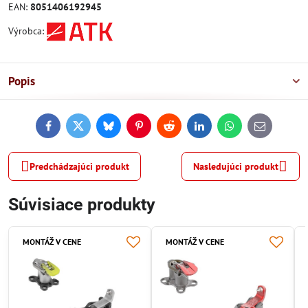
EAN:
8051406192945
Výrobca:
Popis
Facebook
Twitter
Bluesky
Pinterest
Reddit
LinkedIn
WhatsApp
E-
mail
Predchádzajúci produkt
Nasledujúci produkt
Súvisiace produkty
MONTÁŽ V CENE
MONTÁŽ V CENE