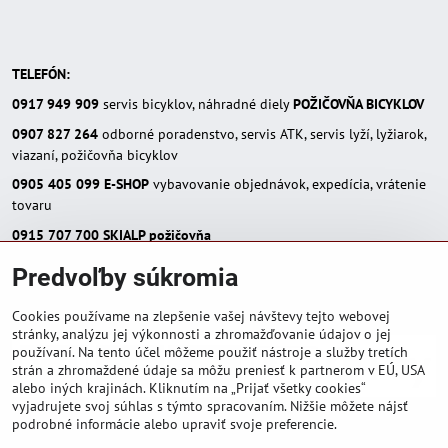
TELEFÓN:
0917 949 909
servis bicyklov, náhradné diely
POŽIČOVŇA BICYKLOV
0907 827 264
odborné poradenstvo, servis ATK, servis lyží, lyžiarok,
viazaní, požičovňa bicyklov
0905 405 099
E-SHOP
vybavovanie objednávok, expedícia, vrátenie
tovaru
0915 707 700
SKIALP požičovňa
E-MAIL:
Predvoľby súkromia
eshop(zavináč)skialpinista.sk
pisosport(zavináč)pisosport.sk
Cookies používame na zlepšenie vašej návštevy tejto webovej
stránky, analýzu jej výkonnosti a zhromažďovanie údajov o jej
používaní. Na tento účel môžeme použiť nástroje a služby tretích
strán a zhromaždené údaje sa môžu preniesť k partnerom v EÚ, USA
alebo iných krajinách. Kliknutím na „Prijať všetky cookies“
vyjadrujete svoj súhlas s týmto spracovaním. Nižšie môžete nájsť
podrobné informácie alebo upraviť svoje preferencie.