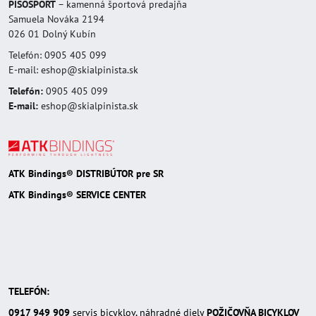
PISOSPORT
– kamenná športová predajňa
Samuela Nováka 2194
026 01 Dolný Kubín
Telefón: 0905 405 099
E-mail: eshop@skialpinista.sk
Telefón:
0905 405 099
E-mail:
eshop@skialpinista.sk
ATK Bindings® DISTRIBÚTOR pre SR
ATK Bindings® SERVICE CENTER
TELEFÓN:
0917 949 909
servis bicyklov, náhradné diely
POŽIČOVŇA BICYKLOV