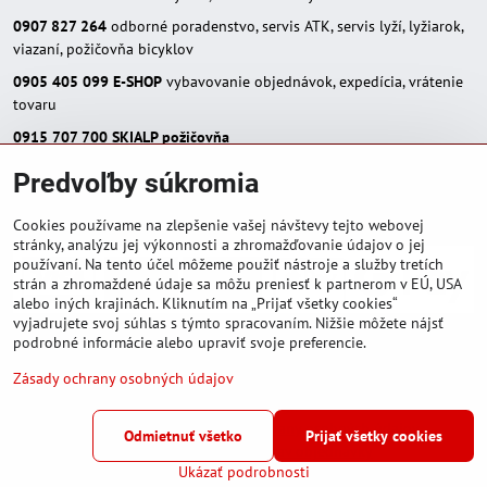
0907 827 264
odborné poradenstvo, servis ATK, servis lyží, lyžiarok,
viazaní, požičovňa bicyklov
0905 405 099
E-SHOP
vybavovanie objednávok, expedícia, vrátenie
tovaru
0915 707 700
SKIALP požičovňa
E-MAIL:
Predvoľby súkromia
eshop(zavináč)skialpinista.sk
pisosport(zavináč)pisosport.sk
Cookies používame na zlepšenie vašej návštevy tejto webovej
stránky, analýzu jej výkonnosti a zhromažďovanie údajov o jej
používaní. Na tento účel môžeme použiť nástroje a služby tretích
strán a zhromaždené údaje sa môžu preniesť k partnerom v EÚ, USA
alebo iných krajinách. Kliknutím na „Prijať všetky cookies“
vyjadrujete svoj súhlas s týmto spracovaním. Nižšie môžete nájsť
podrobné informácie alebo upraviť svoje preferencie.
Zásady ochrany osobných údajov
©
2026
Copyright
Predvoľby súkromia
Zásady ochrany osobných údajov
Odmietnuť všetko
Prijať všetky cookies
Podmienky používania
Stav objednávky
Ukázať podrobnosti
Vytvorené pomocou:
BiznisWeb.sk