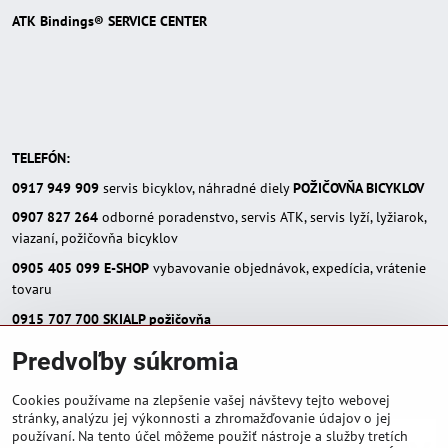
ATK Bindings® SERVICE CENTER
TELEFÓN:
0917 949 909
servis bicyklov, náhradné diely
POŽIČOVŇA BICYKLOV
0907 827 264
odborné poradenstvo, servis ATK, servis lyží, lyžiarok,
viazaní, požičovňa bicyklov
0905 405 099
E-SHOP
vybavovanie objednávok, expedícia, vrátenie
tovaru
0915 707 700
SKIALP požičovňa
E-MAIL:
Predvoľby súkromia
eshop(zavináč)skialpinista.sk
pisosport(zavináč)pisosport.sk
Cookies používame na zlepšenie vašej návštevy tejto webovej
stránky, analýzu jej výkonnosti a zhromažďovanie údajov o jej
používaní. Na tento účel môžeme použiť nástroje a služby tretích