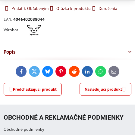
Pridať k Obľúbeným
Otázka k produktu
Doručenia
EAN:
4046402088044
Výrobca:
Popis
Facebook
Twitter
Bluesky
Pinterest
Reddit
LinkedIn
WhatsApp
E-
mail
Predchádzajúci produkt
Nasledujúci produkt
OBCHODNÉ A REKLAMAČNÉ PODMIENKY
Obchodné podmienky