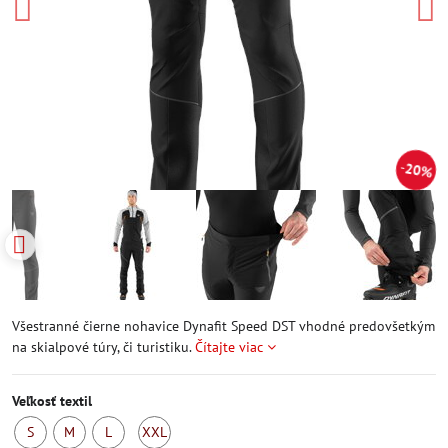
20%
Všestranné čierne nohavice Dynafit Speed DST vhodné predovšetkým
na skialpové túry, či turistiku.
Čítajte viac
Veľkosť textil
S
M
L
XXL