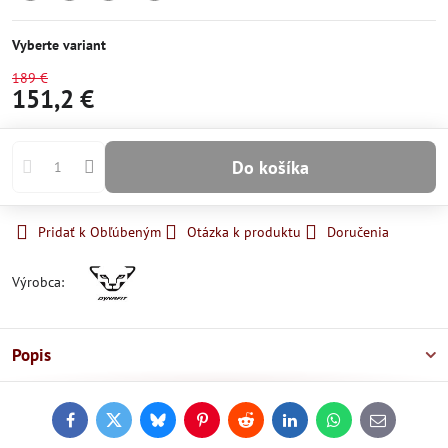
Skladom
Skladom
Skladom
Skladom
Vyberte variant
189 €
151,2 €
Do košíka
Pridať k Obľúbeným
Otázka k produktu
Doručenia
Výrobca:
Popis
Facebook
Twitter
Bluesky
Pinterest
Reddit
LinkedIn
WhatsApp
E-
mail