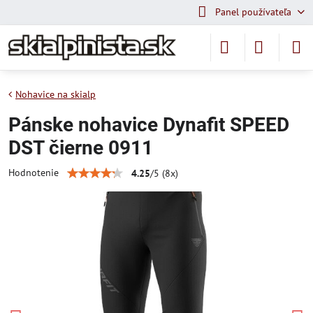
Panel používateľa
Nohavice na skialp
Pánske nohavice Dynafit SPEED
DST čierne 0911
Hodnotenie
4.25
/
5
(
8
x)