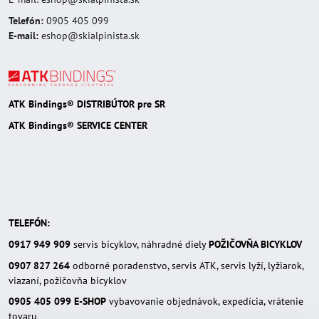
Telefón:
0905 405 099
E-mail:
eshop@skialpinista.sk
ATK Bindings® DISTRIBÚTOR pre SR
ATK Bindings® SERVICE CENTER
TELEFÓN:
0917 949 909
servis bicyklov, náhradné diely
POŽIČOVŇA BICYKLOV
0907 827 264
odborné poradenstvo, servis ATK, servis lyží, lyžiarok,
viazaní, požičovňa bicyklov
0905 405 099
E-SHOP
vybavovanie objednávok, expedícia, vrátenie
tovaru