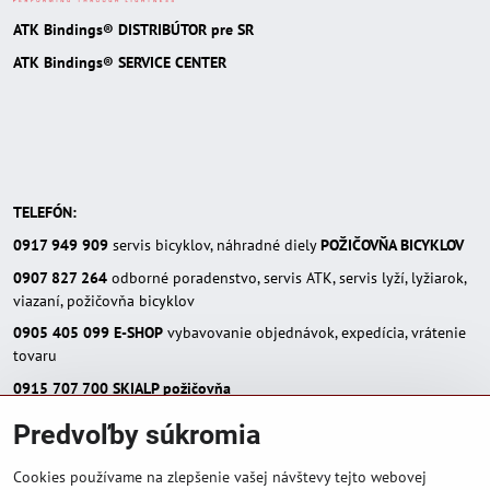
ATK Bindings® DISTRIBÚTOR pre SR
ATK Bindings® SERVICE CENTER
TELEFÓN:
0917 949 909
servis bicyklov, náhradné diely
POŽIČOVŇA BICYKLOV
0907 827 264
odborné poradenstvo, servis ATK, servis lyží, lyžiarok,
viazaní, požičovňa bicyklov
0905 405 099
E-SHOP
vybavovanie objednávok, expedícia, vrátenie
tovaru
0915 707 700
SKIALP požičovňa
E-MAIL:
Predvoľby súkromia
eshop(zavináč)skialpinista.sk
pisosport(zavináč)pisosport.sk
Cookies používame na zlepšenie vašej návštevy tejto webovej