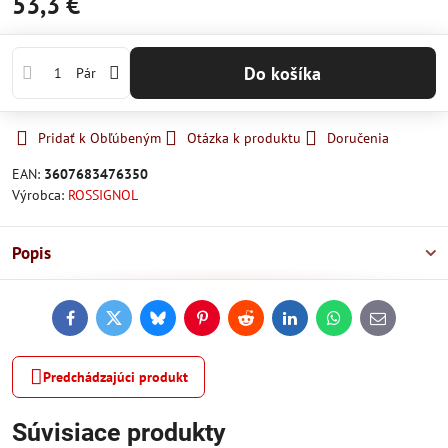
53,3 €
Do košíka
Pár
Pridať k Obľúbeným
Otázka k produktu
Doručenia
EAN:
3607683476350
Výrobca:
ROSSIGNOL
Popis
Facebook
Twitter
Bluesky
Pinterest
Reddit
LinkedIn
WhatsApp
E-
mail
Predchádzajúci produkt
Súvisiace produkty