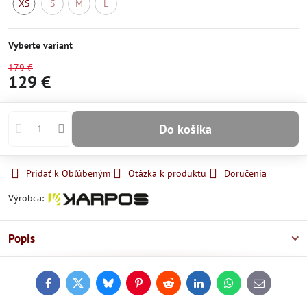
XS
S
M
L
Skladom
Momentálne
Momentálne
Momentálne
nedostupné
nedostupné
nedostupné
Vyberte variant
179 €
129 €
Do košíka
Pridať k Obľúbeným
Otázka k produktu
Doručenia
Výrobca:
Popis
Facebook
Twitter
Bluesky
Pinterest
Reddit
LinkedIn
WhatsApp
E-
mail