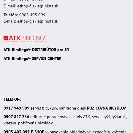
E-mail: eshop@skialpinista.sk
Telefón:
0905 405 099
E-mail:
eshop@skialpinista.sk
ATK Bindings® DISTRIBÚTOR pre SR
ATK Bindings® SERVICE CENTER
TELEFÓN:
0917 949 909
servis bicyklov, náhradné diely
POŽIČOVŇA BICYKLOV
0907 827 264
odborné poradenstvo, servis ATK, servis lyží, lyžiarok,
viazaní, požičovňa bicyklov
0905 405 099
E-SHOP
vybavovanie objednávok, expedícia, vrátenie