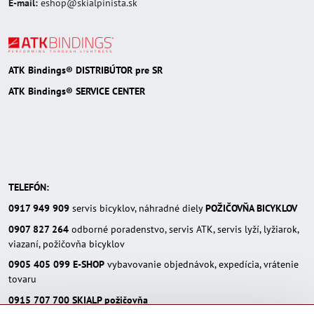
E-mail:
eshop@skialpinista.sk
ATK Bindings® DISTRIBÚTOR pre SR
ATK Bindings® SERVICE CENTER
TELEFÓN:
0917 949 909
servis bicyklov, náhradné diely
POŽIČOVŇA BICYKLOV
0907 827 264
odborné poradenstvo, servis ATK, servis lyží, lyžiarok,
viazaní, požičovňa bicyklov
0905 405 099
E-SHOP
vybavovanie objednávok, expedícia, vrátenie
tovaru
0915 707 700
SKIALP požičovňa