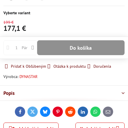
Skladom
Momentálne
Momentálne
nedostupné
nedostupné
Vyberte variant
199 €
177,1 €
Do košíka
Pár
Pridať k Obľúbeným
Otázka k produktu
Doručenia
Výrobca:
DYNASTAR
Popis
Facebook
Twitter
Bluesky
Pinterest
Reddit
LinkedIn
WhatsApp
E-
mail