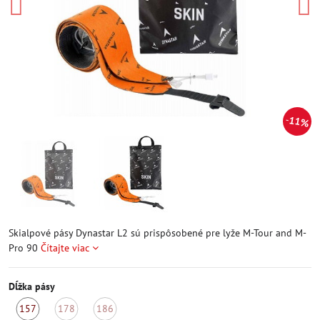
11%
Skialpové pásy Dynastar L2 sú prispôsobené pre lyže M-Tour and M-
Pro 90
Čítajte viac
Dĺžka pásy
157
178
186