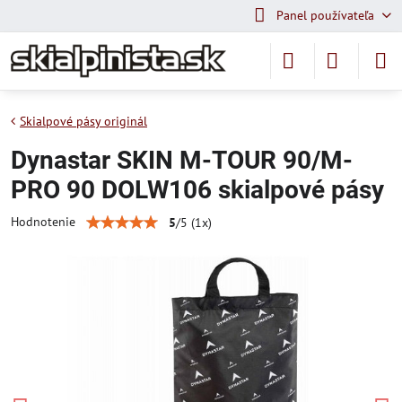
Panel používateľa
Skialpové pásy originál
Dynastar SKIN M-TOUR 90/M-
PRO 90 DOLW106 skialpové pásy
Hodnotenie
5
/
5
(
1
x)