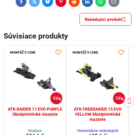
Facebook
Twitter
Bluesky
Pinterest
Reddit
LinkedIn
WhatsApp
E-
mail
Nasledujúci produkt
Súvisiace produkty
MONTÁŽ V CENE
MONTÁŽ V CENE
10%
10%
ATK RAIDER 11 EVO PURPLE
ATK FREERAIDER 15 EVO
Skialpinistické viazanie
YELLOW Skialpinistické
viazanie
Skladom
Momentálne nedostupné