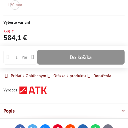
Skladom
Momentálne
Momentálne
Momentálne
Momentálne
120 mm
nedostupné
nedostupné
nedostupné
nedostupné
Momentálne
nedostupné
Vyberte variant
649 €
584,1 €
Do košíka
Pár
Pridať k Obľúbeným
Otázka k produktu
Doručenia
Výrobca:
Popis