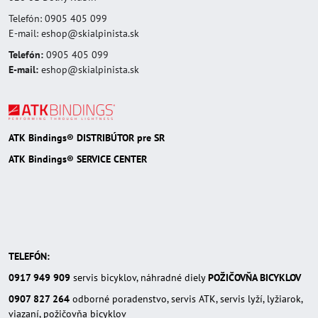
Telefón: 0905 405 099
E-mail: eshop@skialpinista.sk
Telefón:
0905 405 099
E-mail:
eshop@skialpinista.sk
ATK Bindings® DISTRIBÚTOR pre SR
ATK Bindings® SERVICE CENTER
TELEFÓN:
0917 949 909
servis bicyklov, náhradné diely
POŽIČOVŇA BICYKLOV
0907 827 264
odborné poradenstvo, servis ATK, servis lyží, lyžiarok,
viazaní, požičovňa bicyklov