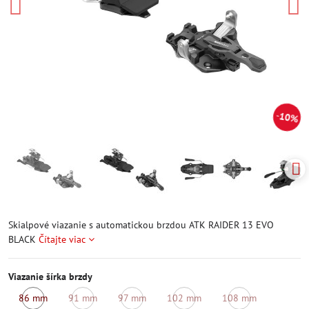
10%
Skialpové viazanie s automatickou brzdou ATK RAIDER 13 EVO
BLACK
Čítajte viac
Viazanie šírka brzdy
86 mm
91 mm
97 mm
102 mm
108 mm