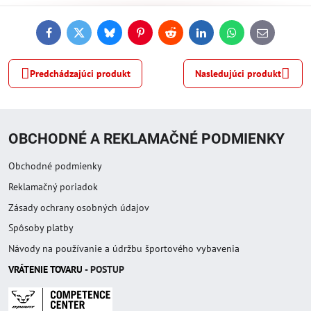
Facebook
Twitter
Bluesky
Pinterest
Reddit
LinkedIn
WhatsApp
E-
mail
Predchádzajúci produkt
Nasledujúci produkt
OBCHODNÉ A REKLAMAČNÉ PODMIENKY
Obchodné podmienky
Reklamačný poriadok
Zásady ochrany osobných údajov
Spôsoby platby
Návody na používanie a údržbu športového vybavenia
VRÁTENIE TOVAR
U
- POSTUP