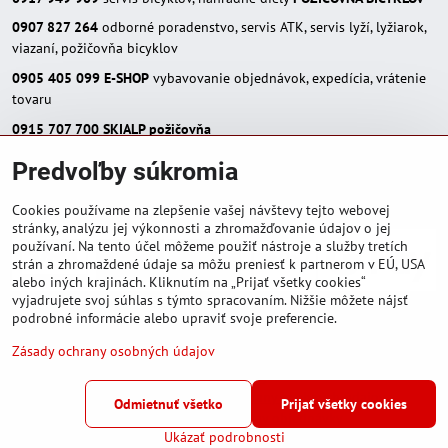
0907 827 264
odborné poradenstvo, servis ATK, servis lyží, lyžiarok,
viazaní, požičovňa bicyklov
0905 405 099
E-SHOP
vybavovanie objednávok, expedícia, vrátenie
tovaru
0915 707 700
SKIALP požičovňa
E-MAIL:
Predvoľby súkromia
eshop(zavináč)skialpinista.sk
pisosport(zavináč)pisosport.sk
Cookies používame na zlepšenie vašej návštevy tejto webovej
stránky, analýzu jej výkonnosti a zhromažďovanie údajov o jej
používaní. Na tento účel môžeme použiť nástroje a služby tretích
strán a zhromaždené údaje sa môžu preniesť k partnerom v EÚ, USA
alebo iných krajinách. Kliknutím na „Prijať všetky cookies“
vyjadrujete svoj súhlas s týmto spracovaním. Nižšie môžete nájsť
podrobné informácie alebo upraviť svoje preferencie.
Zásady ochrany osobných údajov
©
2026
Copyright
Predvoľby súkromia
Zásady ochrany osobných údajov
Odmietnuť všetko
Prijať všetky cookies
Podmienky používania
Stav objednávky
Ukázať podrobnosti
Vytvorené pomocou:
BiznisWeb.sk