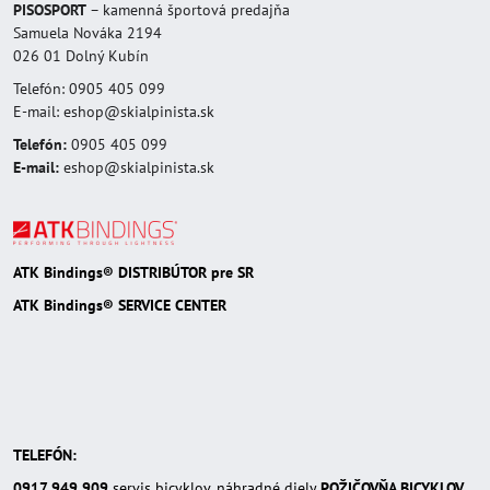
PISOSPORT
– kamenná športová predajňa
Samuela Nováka 2194
026 01 Dolný Kubín
Telefón: 0905 405 099
E-mail: eshop@skialpinista.sk
Telefón:
0905 405 099
E-mail:
eshop@skialpinista.sk
ATK Bindings® DISTRIBÚTOR pre SR
ATK Bindings® SERVICE CENTER
TELEFÓN:
0917 949 909
servis bicyklov, náhradné diely
POŽIČOVŇA BICYKLOV