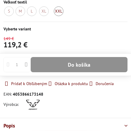
Veľkosť textil
S
M
L
XL
XXL
Momentálne
Momentálne
Momentálne
Momentálne
Skladom
nedostupné
nedostupné
nedostupné
nedostupné
Vyberte variant
149 €
119,2 €
Do košíka
Pridať k Obľúbeným
Otázka k produktu
Doručenia
EAN:
4053866173148
Výrobca:
Popis