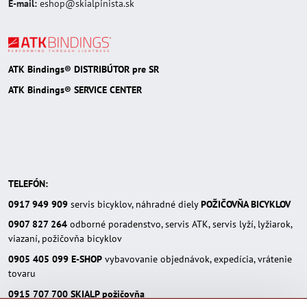
E-mail:
eshop@skialpinista.sk
ATK Bindings® DISTRIBÚTOR pre SR
ATK Bindings® SERVICE CENTER
TELEFÓN:
0917 949 909
servis bicyklov, náhradné diely
POŽIČOVŇA BICYKLOV
0907 827 264
odborné poradenstvo, servis ATK, servis lyží, lyžiarok,
viazaní, požičovňa bicyklov
0905 405 099
E-SHOP
vybavovanie objednávok, expedícia, vrátenie
tovaru
0915 707 700
SKIALP požičovňa