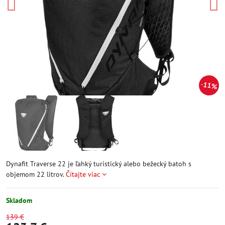
11%
Dynafit Traverse 22 je ľahký turistický alebo bežecký batoh s
objemom 22 litrov.
Čítajte viac
Skladom
139 €