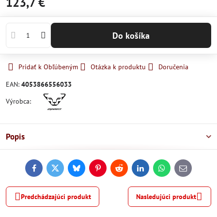
123,7 €
Do košíka
Pridať k Obľúbeným
Otázka k produktu
Doručenia
EAN:
4053866556033
Výrobca:
Popis
Facebook
Twitter
Bluesky
Pinterest
Reddit
LinkedIn
WhatsApp
E-
mail
Predchádzajúci produkt
Nasledujúci produkt