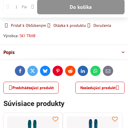
Do košíka
Pár
Pridať k Obľúbeným
Otázka k produktu
Doručenia
Výrobca:
SKI TRAB
Popis
Facebook
Twitter
Bluesky
Pinterest
Reddit
LinkedIn
WhatsApp
E-
mail
Predchádzajúci produkt
Nasledujúci produkt
Súvisiace produkty