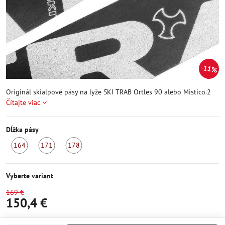
11%
Originál skialpové pásy na lyže SKI TRAB Ortles 90 alebo Mistico.2
Čítajte viac
Dĺžka pásy
164
171
178
Skladom
Skladom
Skladom
Vyberte variant
169 €
150,4 €