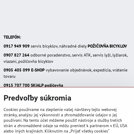
TELEFÓN:
0917 949 909
servis bicyklov, náhradné diely
POŽIČOVŇA BICYKLOV
0907 827 264
odborné poradenstvo, servis ATK, servis lyží, lyžiarok,
viazaní, požičovňa bicyklov
0905 405 099
E-SHOP
vybavovanie objednávok, expedícia, vrátenie
tovaru
0915 707 700
SKIALP požičovňa
E-MAIL:
Predvoľby súkromia
eshop(zavináč)skialpinista.sk
pisosport(zavináč)pisosport.sk
Cookies používame na zlepšenie vašej návštevy tejto webovej
stránky, analýzu jej výkonnosti a zhromažďovanie údajov o jej
používaní. Na tento účel môžeme použiť nástroje a služby tretích
strán a zhromaždené údaje sa môžu preniesť k partnerom v EÚ, USA
alebo iných krajinách. Kliknutím na „Prijať všetky cookies“