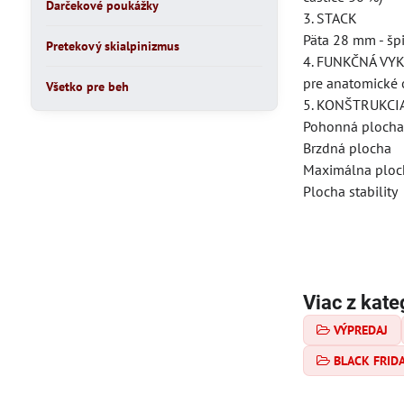
Darčekové poukážky
3. STACK
Päta 28 mm - šp
Pretekový skialpinizmus
4. FUNKČNÁ VY
pre anatomické
Všetko pre beh
5. KONŠTRUKCI
Pohonná ploch
Brzdná plocha
Maximálna ploc
Plocha stability
Viac z kate
VÝPREDAJ
BLACK FRID