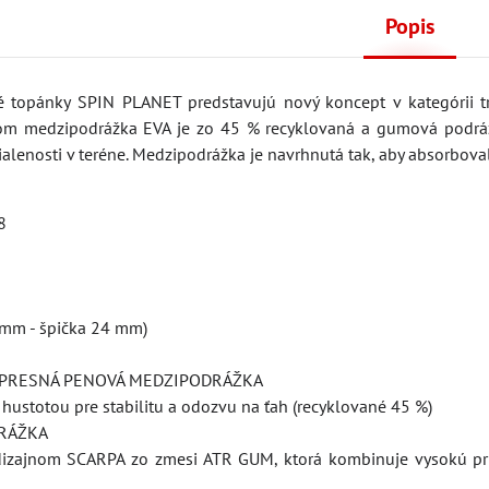
Popis
 topánky SPIN PLANET predstavujú nový koncept v kategórii tr
čom medzipodrážka EVA je zo 45 % recyklovaná a gumová podráž
ialenosti v teréne. Medzipodrážka je navrhnutá tak, aby absorbov
8
 mm - špička 24 mm)
MPRESNÁ PENOVÁ MEDZIPODRÁŽKA
hustotou pre stabilitu a odozvu na ťah (recyklované 45 %)
DRÁŽKA
izajnom SCARPA zo zmesi ATR GUM, ktorá kombinuje vysokú priľ