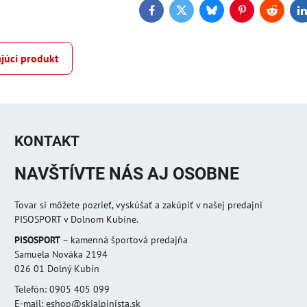
Facebook
Twitter
Bluesky
Pinterest
Reddit
L
júci produkt
KONTAKT
NAVŠTÍVTE NÁS AJ OSOBNE
Tovar si môžete pozrieť, vyskúšať a zakúpiť v našej predajni
PISOSPORT v Dolnom Kubíne.
PISOSPORT
– kamenná športová predajňa
Samuela Nováka 2194
026 01 Dolný Kubín
Telefón: 0905 405 099
E-mail: eshop@skialpinista.sk