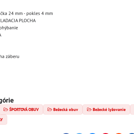
ička 24 mm - pokles 4 mm
KLADACIA PLOCHA
 ohýbanie
A
a
ha záberu
górie
ŠPORTOVÁ OBUV
Bežecká obuv
Bežecké lyžovanie
AY