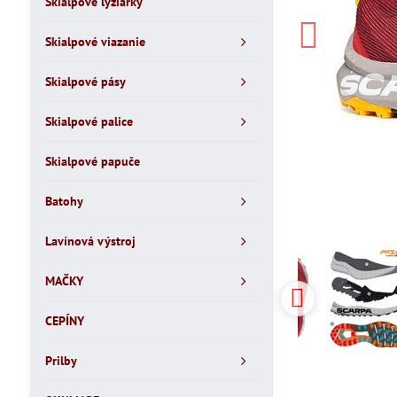
Skialpové lyžiarky
Skialpové viazanie
Skialpové pásy
Skialpové palice
Skialpové papuče
Batohy
Lavínová výstroj
MAČKY
CEPÍNY
Prilby