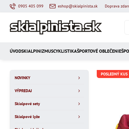
0905 405 099
eshop@skialpinista.sk
Doprava zdar
ÚVOD
SKIALPINIZMUS
CYKLISTIKA
ŠPORTOVÉ OBLEČENIE
ŠPO
POSLEDNÝ KUS
NOVINKY
VÝPREDAJ
Skialpové sety
Skialpové lyže