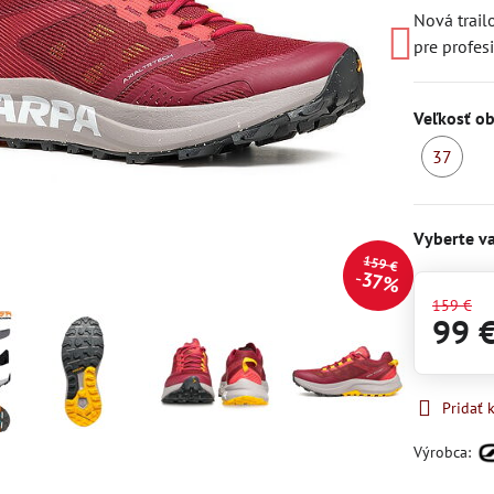
Nová trail
pre profes
Veľkosť o
37
S
Vyberte va
159 €
37%
159 €
99 
Pridať
Výrobca: