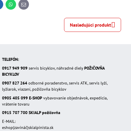
inkedIn
WhatsApp
E-
mail
Nasledujúci produkt
TELEFÓN:
0917 949 909
servis bicyklov, náhradné diely
POŽIČOVŇA
BICYKLOV
0907 827 264
odborné poradenstvo, servis ATK, servis lyží,
lyžiarok, viazaní, požičovňa bicyklov
0905 405 099
E-SHOP
vybavovanie objednávok, expedícia,
vrátenie tovaru
0915 707 700
SKIALP požičovňa
E-MAIL:
eshop(zavináč)skialpinista.sk