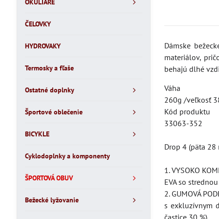
OKULIARE
ČELOVKY
Dámske bežecké
HYDROVAKY
materiálov, pri
Termosky a fľaše
behajú dlhé vzd
Váha
Ostatné doplnky
260g /veľkosť 3
Kód produktu
Športové oblečenie
33063-352
BICYKLE
Drop 4 (päta 28
Cyklodoplnky a komponenty
1. VYSOKO KO
ŠPORTOVÁ OBUV
EVA so strednou 
2. GUMOVÁ PO
Bežecké lyžovanie
s exkluzívnym d
častice 30 %)