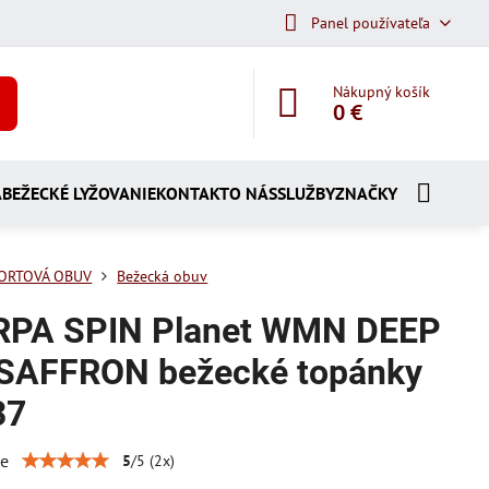
Panel používateľa
Nákupný košík
0 €
A
BEŽECKÉ LYŽOVANIE
KONTAKT
O NÁS
SLUŽBY
ZNAČKY
ORTOVÁ OBUV
Bežecká obuv
PA SPIN Planet WMN DEEP
SAFFRON bežecké topánky
37
ie
5
/
5
(
2
x)