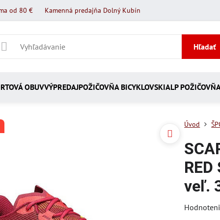
ma od 80 €
Kamenná predajňa Dolný Kubín
Hľadať
RTOVÁ OBUV
VÝPREDAJ
POŽIČOVŇA BICYKLOV
SKIALP POŽIČOVŇ
Úvod
ŠP
SCAR
RED 
veľ. 
Hodnoten