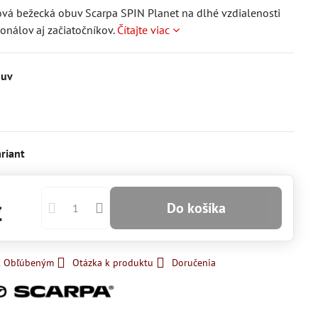
ová bežecká obuv Scarpa SPIN Planet na dlhé vzdialenosti
ionálov aj začiatočníkov.
Čítajte viac
buv
kladom
riant
Do košíka
€
 k Obľúbeným
Otázka k produktu
Doručenia