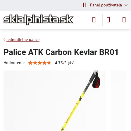
Panel používateľa
Jednodielne palice
Palice ATK Carbon Kevlar BR01
Hodnotenie
4.75
/
5
(
4
x)