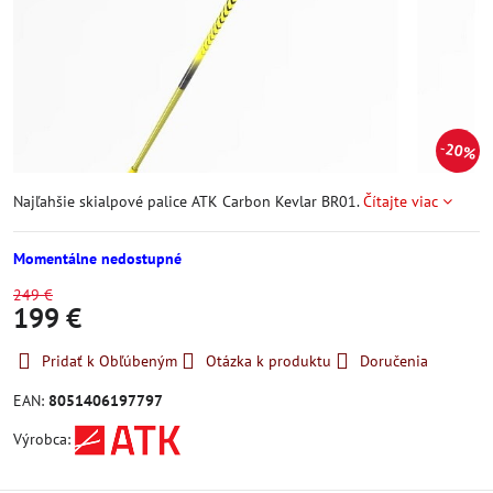
20%
Najľahšie skialpové palice ATK Carbon Kevlar BR01.
Čítajte viac
Momentálne nedostupné
249 €
199 €
Pridať k Obľúbeným
Otázka k produktu
Doručenia
EAN:
8051406197797
Výrobca: