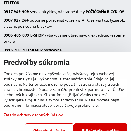
TELEFÓN:
0917 949 909
servis bicyklov, náhradné diely
POŽIČOVŇA BICYKLOV
0907 827 264
odborné poradenstvo, servis ATK, servis lyží, lyžiarok,
viazaní, požičovňa bicyklov
0905 405 099
E-SHOP
vybavovanie objednávok, expedícia, vrátenie
tovaru
0915 707 700
SKIALP požičovňa
E-MAIL:
Predvoľby súkromia
eshop(zavináč)skialpinista.sk
pisosport(zavináč)pisosport.sk
Cookies používame na zlepšenie vašej návštevy tejto webovej
stránky, analýzu jej výkonnosti a zhromažďovanie údajov o jej
používaní. Na tento účel môžeme použiť nástroje a služby tretích
strán a zhromaždené údaje sa môžu preniesť k partnerom v EÚ, USA
alebo iných krajinách. Kliknutím na „Prijať všetky cookies“
vyjadrujete svoj súhlas s týmto spracovaním. Nižšie môžete nájsť
podrobné informácie alebo upraviť svoje preferencie.
Zásady ochrany osobných údajov
©
2026
Copyright
Predvoľby súkromia
Zásady ochrany osobných údajov
Odmietnuť všetko
Prijať všetky cookies