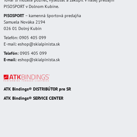
Tovar si môžete pozrieť, vyskúšať a zakúpiť v našej predajni
PISOSPORT v Dolnom Kubíne.
PISOSPORT
– kamenná športová predajňa
Samuela Nováka 2194
026 01 Dolný Kubín
Telefón: 0905 405 099
E-mail: eshop@skialpinista.sk
Telefón:
0905 405 099
E-mail:
eshop@skialpinista.sk
ATK Bindings® DISTRIBÚTOR pre SR
ATK Bindings® SERVICE CENTER