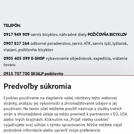
TELEFÓN:
0917 949 909
servis bicyklov, náhradné diely
POŽIČOVŇA BICYKLOV
0907 827 264
odborné poradenstvo, servis ATK, servis lyží, lyžiarok,
viazaní, požičovňa bicyklov
0905 405 099
E-SHOP
vybavovanie objednávok, expedícia, vrátenie
tovaru
0915 707 700
SKIALP požičovňa
E-MAIL:
Predvoľby súkromia
eshop(zavináč)skialpinista.sk
pisosport(zavináč)pisosport.sk
Cookies používame na zlepšenie vašej návštevy tejto webovej
stránky, analýzu jej výkonnosti a zhromažďovanie údajov o jej
používaní. Na tento účel môžeme použiť nástroje a služby tretích
strán a zhromaždené údaje sa môžu preniesť k partnerom v EÚ, USA
alebo iných krajinách. Kliknutím na „Prijať všetky cookies“
vyjadrujete svoj súhlas s týmto spracovaním. Nižšie môžete nájsť
podrobné informácie alebo upraviť svoje preferencie.