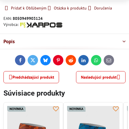
Pridať k Obľúbeným
Otázka k produktu
Doručenia
EAN:
8050949903124
Výrobca:
Popis
Facebook
Twitter
Bluesky
Pinterest
Reddit
LinkedIn
WhatsApp
E-
mail
Predchádzajúci produkt
Nasledujúci produkt
Súvisiace produkty
NOVINKA
NOVINKA