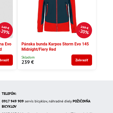
149 €
299 €
29%
20%
na Evo
Pánska bunda Karpos Storm Evo 145
d
Midnight/Fiery Red
Skladom
braziť
Zobraziť
239 €
TELEFÓN:
0917 949 909
servis bicyklov, náhradné diely
POŽIČOVŇA
BICYKLOV