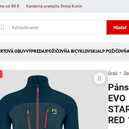
ma od 80 €
Kamenná predajňa Dolný Kubín
Hľadať
RTOVÁ OBUV
VÝPREDAJ
POŽIČOVŇA BICYKLOV
SKIALP POŽIČOVŇ
Úvod
Šp
Páns
EVO
STA
RED 