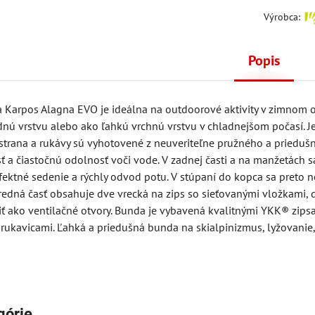
Výrobca:
Popis
 Karpos Alagna EVO je ideálna na outdoorové aktivity v zimnom 
dnú vrstvu alebo ako ľahkú vrchnú vrstvu v chladnejšom počasí. Je 
 strana a rukávy sú vyhotovené z neuveriteľne pružného a prieduš
ť a čiastočnú odolnosť voči vode. V zadnej časti a na manžetách sa
ektné sedenie a rýchly odvod potu. V stúpaní do kopca sa preto n
redná časť obsahuje dve vrecká na zips so sieťovanými vložkami, d
žiť ako ventilačné otvory. Bunda je vybavená kvalitnými YKK® zi
rukavicami. Ľahká a priedušná bunda na skialpinizmus, lyžovanie, 
górie