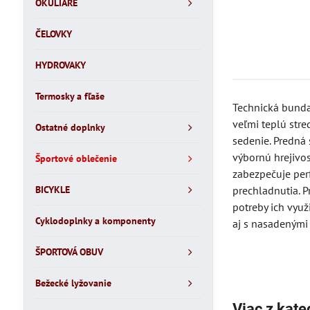
OKULIARE
ČELOVKY
HYDROVAKY
Termosky a fľaše
Technická bunda
veľmi teplú stre
Ostatné doplnky
sedenie. Predná
výbornú hrejivos
Športové oblečenie
zabezpečuje perf
BICYKLE
prechladnutia. P
potreby ich vyu
Cyklodoplnky a komponenty
aj s nasadenými 
ŠPORTOVÁ OBUV
Bežecké lyžovanie
Viac z kate