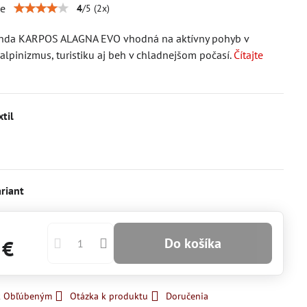
ie
4
/
5
(
2
x)
nda KARPOS ALAGNA EVO vhodná na aktívny pohyb v
ialpinizmus, turistiku aj beh v chladnejšom počasí.
Čítajte
xtil
kladom
riant
Do košíka
 €
 k Obľúbeným
Otázka k produktu
Doručenia