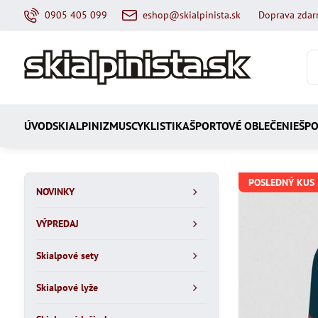
0905 405 099
eshop@skialpinista.sk
Doprava zdar
ÚVOD
SKIALPINIZMUS
CYKLISTIKA
ŠPORTOVÉ OBLEČENIE
ŠPO
POSLEDNÝ KUS
NOVINKY
VÝPREDAJ
Skialpové sety
Skialpové lyže