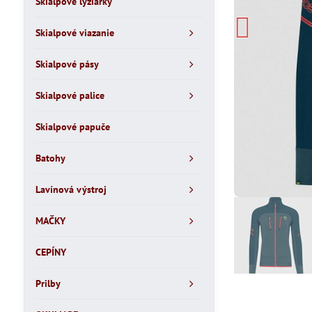
Skialpové lyžiarky
Skialpové viazanie
Skialpové pásy
Skialpové palice
Skialpové papuče
Batohy
Lavínová výstroj
MAČKY
CEPÍNY
Prilby