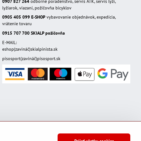
0907 827 264
odborné poradenstvo, servis ATK, servis lyží,
lyžiarok, viazaní, požičovňa bicyklov
0905 405 099
E-SHOP
vybavovanie objednávok, expedícia,
vrátenie tovaru
0915 707 700
SKIALP požičovňa
E-MAIL:
eshop(zavináč)skialpinista.sk
pisosport(zavináč)pisosport.sk