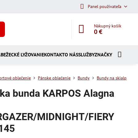
Panel používateľa
Nákupný košík
0 €
A
BEŽECKÉ LYŽOVANIE
KONTAKT
O NÁS
SLUŽBY
ZNAČKY
ortové oblečenie
Pánske oblečenie
Bundy
Bundy na skialp
ka bunda KARPOS Alagna
RGAZER/MIDNIGHT/FIERY
145