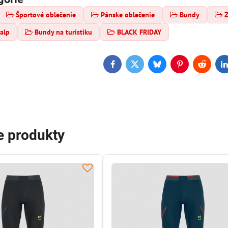
Športové oblečenie
Pánske oblečenie
Bundy
alp
Bundy na turistiku
BLACK FRIDAY
Facebook
Twitter
Bluesky
Pinterest
Reddit
L
e produkty