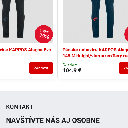
149 €
29%
vice KARPOS Alagna Evo
Pánske nohavice KARPOS Alag
145 Midnight/stargazer/fiery re
Skladom
Zobraziť
Zo
104,9 €
KONTAKT
NAVŠTÍVTE NÁS AJ OSOBNE