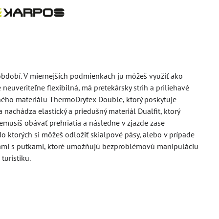
období. V miernejších podmienkach ju môžeš využiť ako
neuveriteľne flexibilná, má pretekársky strih a priliehavé
ného materiálu ThermoDrytex Double, ktorý poskytuje
 nachádza elastický a priedušný materiál Dualfit, ktorý
emusíš obávať prehriatia a následne v zjazde zase
o ktorých si môžeš odložiť skialpové pásy, alebo v prípade
psami s putkami, ktoré umožňujú bezproblémovú manipuláciu
turistiku.