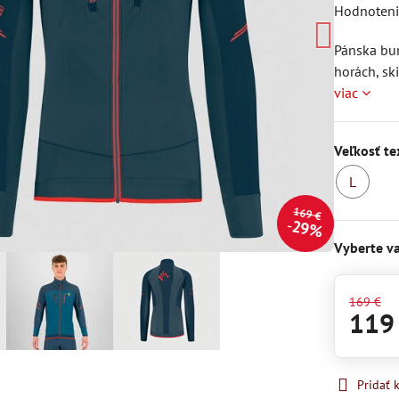
Hodnoten
Pánska bu
horách, sk
viac
Veľkosť te
L
S
169 €
29%
Vyberte va
169 €
119
Pridať