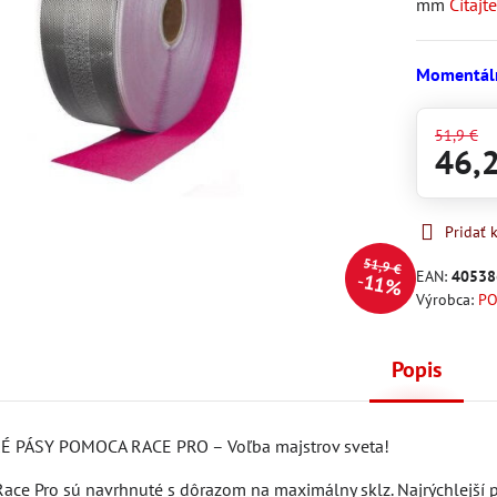
mm
Čítajt
Momentál
51,9 €
46,
Pridať
51,9 €
EAN:
40538
11%
Výrobca:
P
Popis
É PÁSY POMOCA RACE PRO – Voľba majstrov sveta!
ace Pro sú navrhnuté s dôrazom na maximálny sklz. Najrýchlejší p