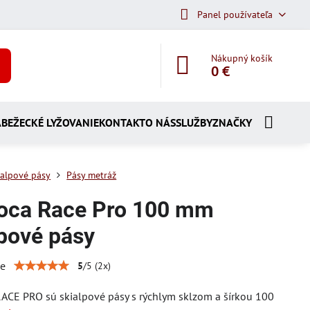
Panel používateľa
Nákupný košík
0 €
A
BEŽECKÉ LYŽOVANIE
KONTAKT
O NÁS
SLUŽBY
ZNAČKY
ialpové pásy
Pásy metráž
ca Race Pro 100 mm
lpové pásy
ie
5
/
5
(
2
x)
CE PRO sú skialpové pásy s rýchlym sklzom a šírkou 100