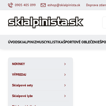
0905 405 099
eshop@skialpinista.sk
Doprava zdar
ÚVOD
SKIALPINIZMUS
CYKLISTIKA
ŠPORTOVÉ OBLEČENIE
ŠPO
NOVINKY
VÝPREDAJ
Skialpové sety
Skialpové lyže