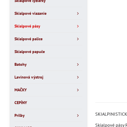
Skialpové lyžiarky
Skialpové viazanie
Skialpové pásy
Skialpové palice
Skialpové papuče
Batohy
Lavínová výstroj
MAČKY
CEPÍNY
SKIALPINISTICK
Prilby
Skialpové pásy R