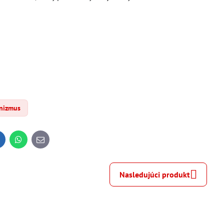
inizmus
inkedIn
WhatsApp
E-
mail
Nasledujúci produkt