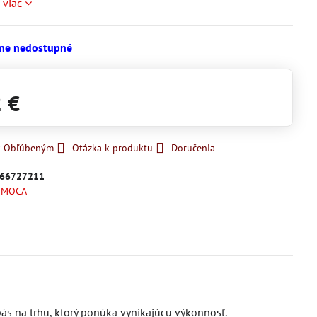
e viac
ne nedostupné
2 €
 k Obľúbeným
Otázka k produktu
Doručenia
66727211
OMOCA
ás na trhu, ktorý ponúka vynikajúcu výkonnosť.