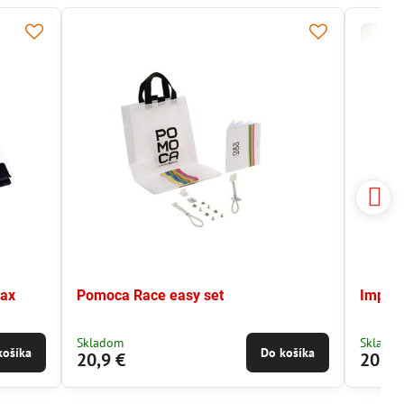
wax
Pomoca Race easy set
Impre
Skladom
Sklado
košíka
Do košíka
20,9 €
20,9 