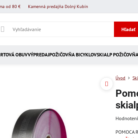
ma od 80 €
Kamenná predajňa Dolný Kubín
Hľadať
RTOVÁ OBUV
VÝPREDAJ
POŽIČOVŇA BICYKLOV
SKIALP POŽIČOVŇ
Úvod
Sk
Pomo
skia
Hodnoten
POMOCA RA