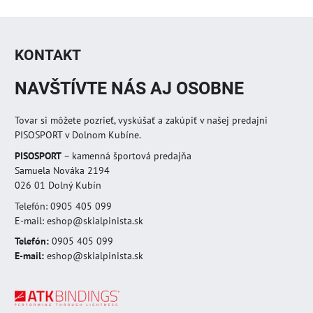
KONTAKT
NAVŠTÍVTE NÁS AJ OSOBNE
Tovar si môžete pozrieť, vyskúšať a zakúpiť v našej predajni
PISOSPORT v Dolnom Kubíne.
PISOSPORT
– kamenná športová predajňa
Samuela Nováka 2194
026 01 Dolný Kubín
Telefón: 0905 405 099
E-mail: eshop@skialpinista.sk
Telefón:
0905 405 099
E-mail:
eshop@skialpinista.sk