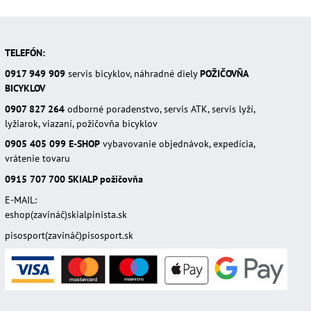
TELEFÓN:
0917 949 909
servis bicyklov, náhradné diely
POŽIČOVŇA
BICYKLOV
0907 827 264
odborné poradenstvo, servis ATK, servis lyží,
lyžiarok, viazaní, požičovňa bicyklov
0905 405 099
E-SHOP
vybavovanie objednávok, expedícia,
vrátenie tovaru
0915 707 700
SKIALP požičovňa
E-MAIL:
eshop(zavináč)skialpinista.sk
pisosport(zavináč)pisosport.sk