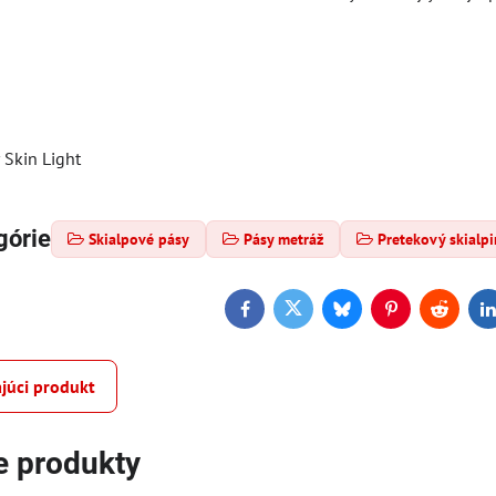
Skin Light
górie
Skialpové pásy
Pásy metráž
Pretekový skialp
Facebook
Twitter
Bluesky
Pinterest
Reddit
L
júci produkt
e produkty