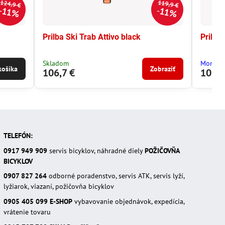
124,9 €
119,9 €
11%
11%
Prilba Ski Trab Attivo black
Prilba
Skladom
Moment
košíka
Zobraziť
106,7 €
106,7
TELEFÓN:
0917 949 909
servis bicyklov, náhradné diely
POŽIČOVŇA
BICYKLOV
0907 827 264
odborné poradenstvo, servis ATK, servis lyží,
lyžiarok, viazaní, požičovňa bicyklov
0905 405 099
E-SHOP
vybavovanie objednávok, expedícia,
vrátenie tovaru