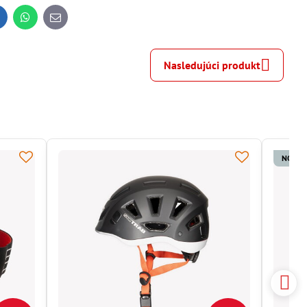
inkedIn
WhatsApp
E-
mail
Nasledujúci produkt
NOVIN