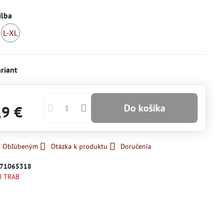
ilba
L-XL
omentálne
Skladom
edostupné
riant
Do košíka
,9 €
 k Obľúbeným
Otázka k produktu
Doručenia
71065318
I TRAB