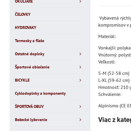
OKULIARE
ČELOVKY
Vybavená rýchly
kompromisov v p
HYDROVAKY
Materiál:
Termosky a fľaše
Vonkajší: polyk
Ostatné doplnky
Vnútorný: polys
Veľkosti:
Športové oblečenie
S-M (52-58 cm)
L-XL (59-62 cm)
BICYKLE
Hmotnosť: 210 
Cyklodoplnky a komponenty
Schválenie:
Alpinismo (CE 
ŠPORTOVÁ OBUV
Viac z kate
Bežecké lyžovanie