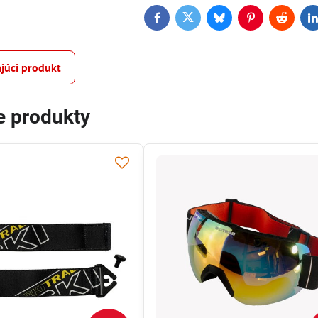
Facebook
Twitter
Bluesky
Pinterest
Reddit
L
júci produkt
e produkty