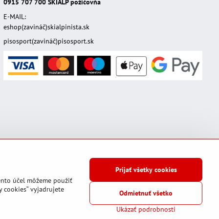
0915 707 700
SKIALP požičovňa
E-MAIL:
eshop(zavináč)skialpinista.sk
pisosport(zavináč)pisosport.sk
Prijať všetky cookies
tento účel môžeme použiť
y cookies“ vyjadrujete
Odmietnuť všetko
ia
Stav objednávky
Ukázať podrobnosti