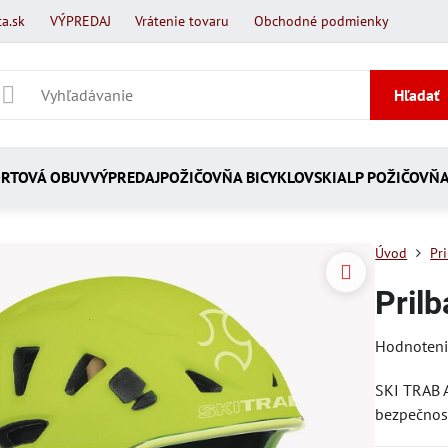
a.sk
VÝPREDAJ
Vrátenie tovaru
Obchodné podmienky
Hľadať
RTOVÁ OBUV
VÝPREDAJ
POŽIČOVŇA BICYKLOV
SKIALP POŽIČOVŇ
Úvod
Pr
Prilb
Hodnoten
SKI TRAB A
bezpečnos