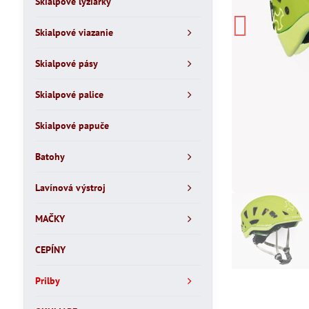
Skialpové lyžiarky
Skialpové viazanie
Skialpové pásy
Skialpové palice
Skialpové papuče
Batohy
Lavínová výstroj
MAČKY
CEPÍNY
Prilby