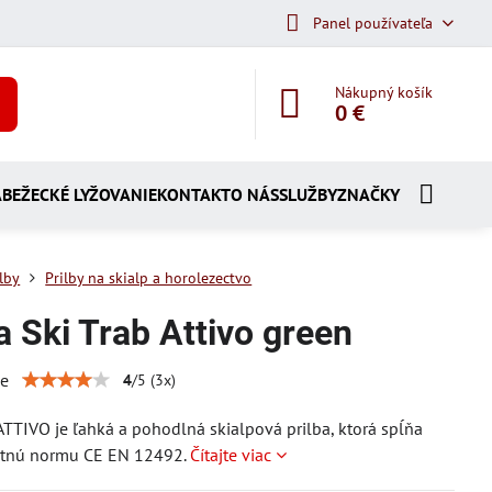
Panel používateľa
Nákupný košík
0 €
A
BEŽECKÉ LYŽOVANIE
KONTAKT
O NÁS
SLUŽBY
ZNAČKY
ilby
Prilby na skialp a horolezectvo
a Ski Trab Attivo green
ie
4
/
5
(
3
x)
TTIVO je ľahká a pohodlná skialpová prilba, ktorá spĺňa
tnú normu CE EN 12492.
Čítajte viac