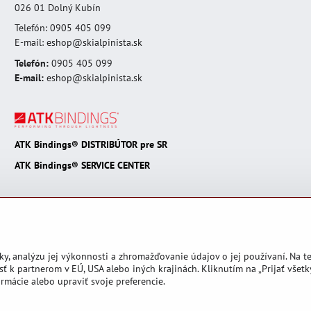
026 01 Dolný Kubín
Telefón: 0905 405 099
E-mail: eshop@skialpinista.sk
Telefón:
0905 405 099
E-mail:
eshop@skialpinista.sk
ATK Bindings® DISTRIBÚTOR pre SR
ATK Bindings® SERVICE CENTER
ky, analýzu jej výkonnosti a zhromažďovanie údajov o jej používaní. Na 
ť k partnerom v EÚ, USA alebo iných krajinách. Kliknutím na „Prijať všetk
rmácie alebo upraviť svoje preferencie.
Predvoľby súkromia
Zásady ochrany osobných údajov
Podmienky používan
Vytvorené pomocou:
BiznisWeb.sk