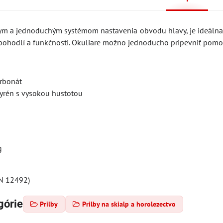
m a jednoduchým systémom nastavenia obvodu hlavy, je ideálna pre
ohodlí a funkčnosti. Okuliare možno jednoducho pripevniť pom
arbonát
tyrén s vysokou hustotou
g
EN 12492)
górie
Prilby
Prilby na skialp a horolezectvo