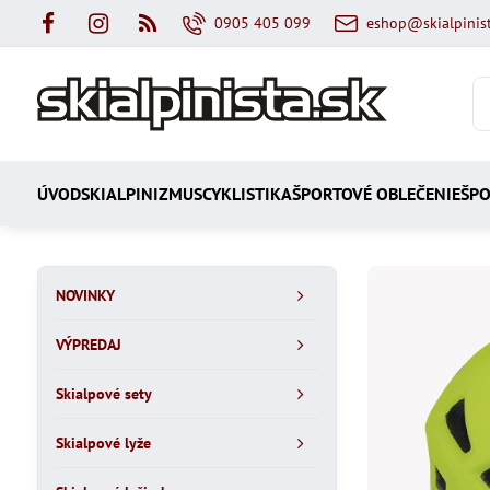
0905 405 099
eshop@skialpinist
ÚVOD
SKIALPINIZMUS
CYKLISTIKA
ŠPORTOVÉ OBLEČENIE
ŠPO
NOVINKY
VÝPREDAJ
Skialpové sety
Skialpové lyže