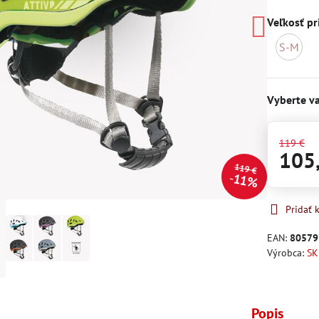
Veľkosť pr
S-M
M
n
Vyberte va
119 €
105
119 €
11%
Pridať
EAN:
80579
Výrobca:
SK
Popis