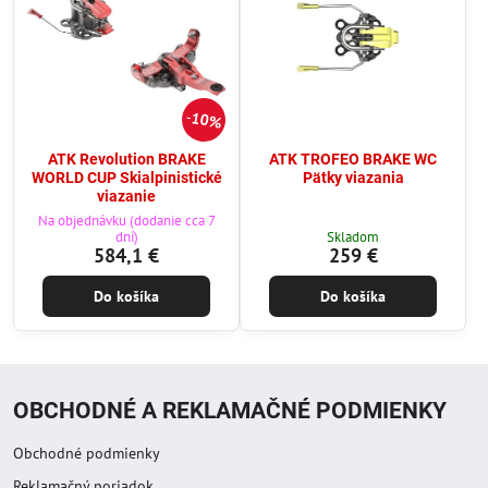
10%
ATK Revolution BRAKE
ATK TROFEO BRAKE WC
WORLD CUP Skialpinistické
Pätky viazania
viazanie
Na objednávku (dodanie cca 7
dní)
Skladom
584,1 €
259 €
Do košíka
Do košíka
OBCHODNÉ A REKLAMAČNÉ PODMIENKY
Obchodné podmienky
Reklamačný poriadok