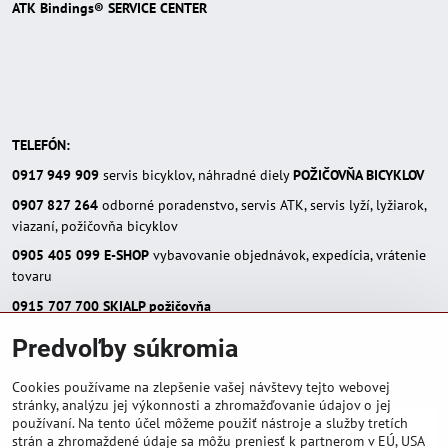
ATK Bindings® SERVICE CENTER
TELEFÓN:
0917 949 909
servis bicyklov, náhradné diely
POŽIČOVŇA BICYKLOV
0907 827 264
odborné poradenstvo, servis ATK, servis lyží, lyžiarok,
viazaní, požičovňa bicyklov
0905 405 099
E-SHOP
vybavovanie objednávok, expedícia, vrátenie
tovaru
0915 707 700
SKIALP požičovňa
E-MAIL:
Predvoľby súkromia
eshop(zavináč)skialpinista.sk
pisosport(zavináč)pisosport.sk
Cookies používame na zlepšenie vašej návštevy tejto webovej
stránky, analýzu jej výkonnosti a zhromažďovanie údajov o jej
používaní. Na tento účel môžeme použiť nástroje a služby tretích
strán a zhromaždené údaje sa môžu preniesť k partnerom v EÚ, USA