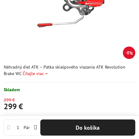
0%
Náhradný diel ATK – Pätka skialpového viazania ATK Revolution
Brake WC
Čítajte viac
Skladom
299 €
299 €
Do košíka
Pár