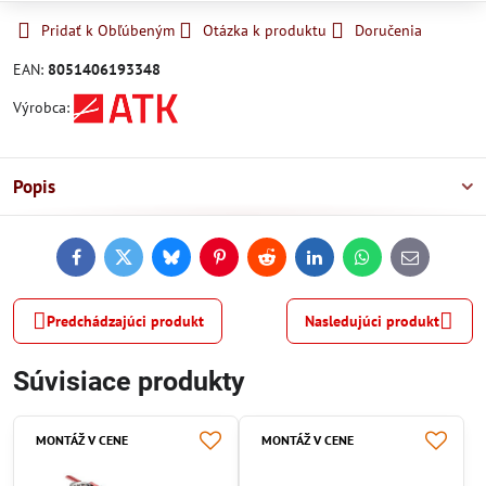
Pridať k Obľúbeným
Otázka k produktu
Doručenia
EAN:
8051406193348
Výrobca:
Popis
Facebook
Twitter
Bluesky
Pinterest
Reddit
LinkedIn
WhatsApp
E-
mail
Predchádzajúci produkt
Nasledujúci produkt
Súvisiace produkty
MONTÁŽ V CENE
MONTÁŽ V CENE