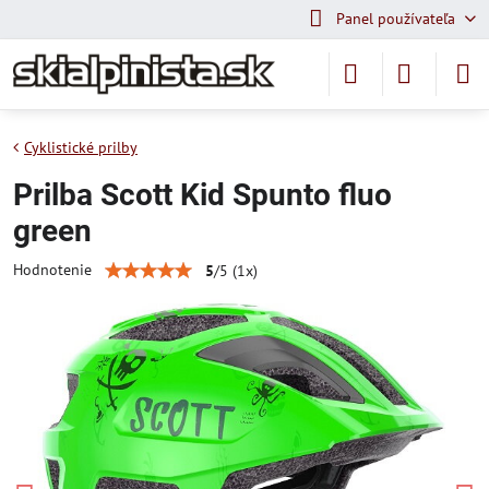
Panel používateľa
Cyklistické prilby
Prilba Scott Kid Spunto fluo
green
Hodnotenie
5
/
5
(
1
x)