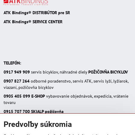
ATK Bindings® DISTRIBÚTOR pre SR
ATK Bindings® SERVICE CENTER
TELEFÓN:
0917 949 909
servis bicyklov, náhradné diely
POŽIČOVŇA BICYKLOV
0907 827 264
odborné poradenstvo, servis ATK, servis lyží, lyžiarok,
viazaní, požičovňa bicyklov
0905 405 099
E-SHOP
vybavovanie objednávok, expedícia, vrátenie
tovaru
0915 707 700
SKIALP požičovňa
E-MAIL:
Predvoľby súkromia
eshop(zavináč)skialpinista.sk