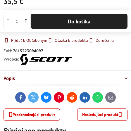
35,5 €
Do košíka
Pridať k Obľúbeným
Otázka k produktu
Doručenia
EAN:
7615523094097
Výrobca:
Popis
Facebook
Twitter
Bluesky
Pinterest
Reddit
LinkedIn
WhatsApp
E-
mail
Predchádzajúci produkt
Nasledujúci produkt
Súvisiace produkty