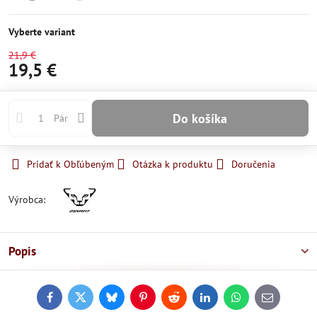
Skladom
Momentálne
nedostupné
Vyberte variant
21,9 €
19,5 €
Do košíka
Pár
Pridať k Obľúbeným
Otázka k produktu
Doručenia
Výrobca:
Popis
Facebook
Twitter
Bluesky
Pinterest
Reddit
LinkedIn
WhatsApp
E-
mail