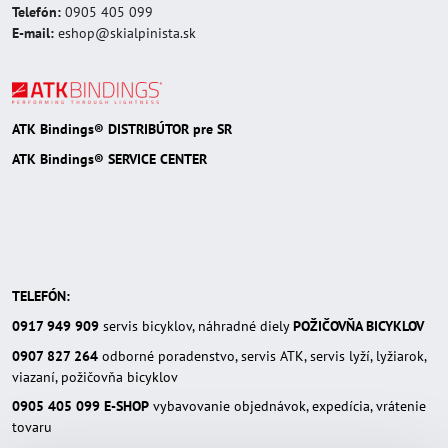
Telefón:
0905 405 099
E-mail:
eshop@skialpinista.sk
ATK Bindings® DISTRIBÚTOR pre SR
ATK Bindings® SERVICE CENTER
TELEFÓN:
0917 949 909
servis bicyklov, náhradné diely
POŽIČOVŇA BICYKLOV
0907 827 264
odborné poradenstvo, servis ATK, servis lyží, lyžiarok,
viazaní, požičovňa bicyklov
0905 405 099
E-SHOP
vybavovanie objednávok, expedícia, vrátenie
tovaru