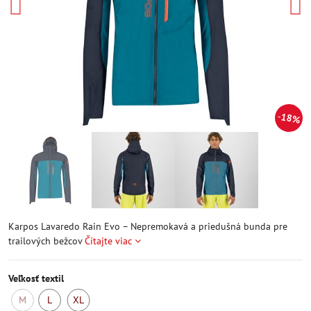
18%
Karpos Lavaredo Rain Evo – Nepremokavá a priedušná bunda pre
trailových bežcov
Čítajte viac
Veľkosť textil
M
L
XL