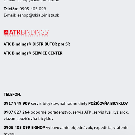
Telefón:
0905 405 099
E-mail:
eshop@skialpinista.sk
ATK Bindings® DISTRIBÚTOR pre SR
ATK Bindings® SERVICE CENTER
TELEFÓN:
0917 949 909
servis bicyklov, náhradné diely
POŽIČOVŇA BICYKLOV
0907 827 264
odborné poradenstvo, servis ATK, servis lyží, lyžiarok,
viazaní, požičovňa bicyklov
0905 405 099
E-SHOP
vybavovanie objednávok, expedícia, vrátenie
tovaru