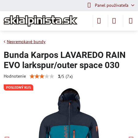
Panel používateľa
Nepremokavé bundy
Bunda Karpos LAVAREDO RAIN
EVO larkspur/outer space 030
Hodnotenie
3
/
5
(
7
x)
POSLEDNÝ KUS