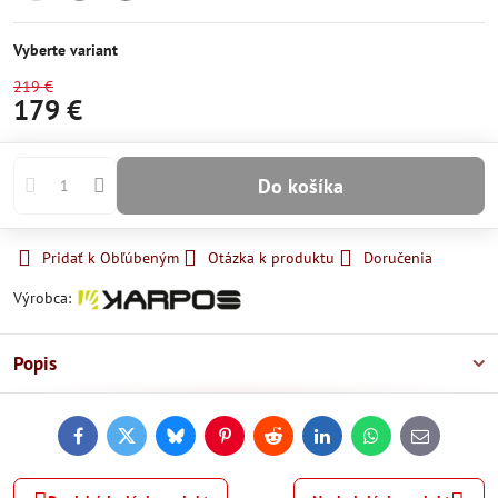
Momentálne
Skladom
Skladom
nedostupné
Vyberte variant
219 €
179 €
Do košíka
Pridať k Obľúbeným
Otázka k produktu
Doručenia
Výrobca:
Popis
Facebook
Twitter
Bluesky
Pinterest
Reddit
LinkedIn
WhatsApp
E-
mail