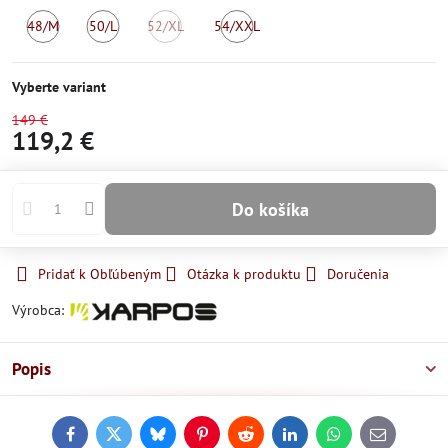
48/M
50/L
52/XL
54/XXL
Skladom
Skladom
Momentálne
Skladom
nedostupné
Vyberte variant
149 €
119,2 €
Do košíka
Pridať k Obľúbeným
Otázka k produktu
Doručenia
Výrobca:
Popis
Facebook
Twitter
Bluesky
Pinterest
Reddit
LinkedIn
WhatsApp
E-