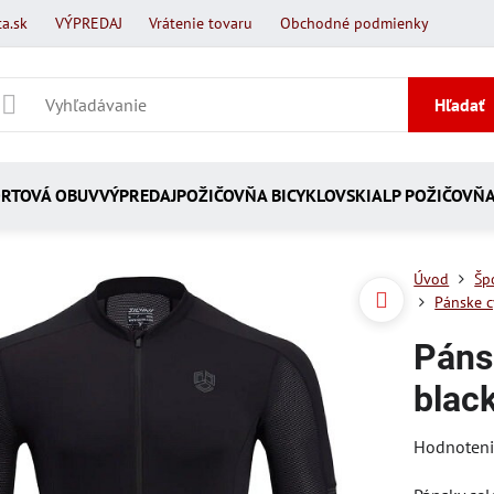
a.sk
VÝPREDAJ
Vrátenie tovaru
Obchodné podmienky
Hľadať
RTOVÁ OBUV
VÝPREDAJ
POŽIČOVŇA BICYKLOV
SKIALP POŽIČOVŇ
Úvod
Šp
Pánske c
Páns
blac
Hodnoten