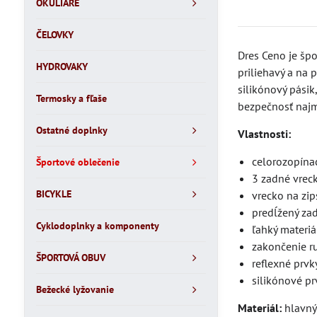
OKULIARE
ČELOVKY
Dres Ceno je špo
HYDROVAKY
priliehavý a na 
silikónový pásik
Termosky a fľaše
bezpečnosť najm
Ostatné doplnky
Vlastnosti:
celorozopínac
Športové oblečenie
3 zadné vrec
BICYKLE
vrecko na zip
predĺžený zad
Cyklodoplnky a komponenty
ľahký materi
zakončenie r
ŠPORTOVÁ OBUV
reflexné prvk
silikónové pr
Bežecké lyžovanie
Materiál:
hlavný