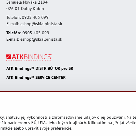
Samuela Nováka 2194
026 01 Dolný Kubín
Telefón: 0905 405 099
E-mail: eshop@skialpinista.sk
Telefón:
0905 405 099
E-mail:
eshop@skialpinista.sk
ATK Bindings® DISTRIBÚTOR pre SR
ATK Bindings® SERVICE CENTER
ky, analýzu jej výkonnosti a zhromažďovanie údajov o jej používaní. Na 
ť k partnerom v EÚ, USA alebo iných krajinách. Kliknutím na „Prijať všetk
rmácie alebo upraviť svoje preferencie.
Predvoľby súkromia
Zásady ochrany osobných údajov
Podmienky používan