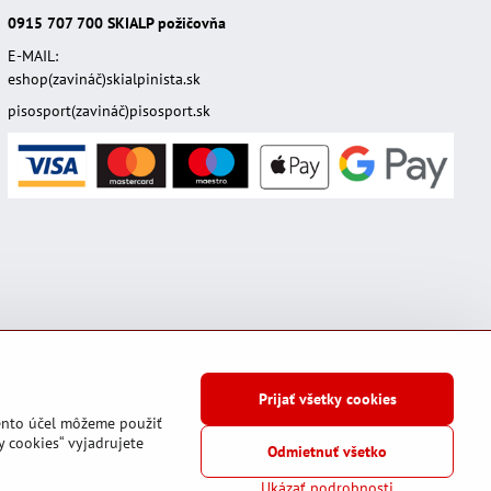
0915 707 700
SKIALP požičovňa
E-MAIL:
eshop(zavináč)skialpinista.sk
pisosport(zavináč)pisosport.sk
Prijať všetky cookies
tento účel môžeme použiť
y cookies“ vyjadrujete
Odmietnuť všetko
ia
Stav objednávky
Ukázať podrobnosti