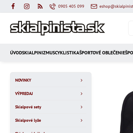
0905 405 099
eshop@skialpinist
ÚVOD
SKIALPINIZMUS
CYKLISTIKA
ŠPORTOVÉ OBLEČENIE
ŠPO
NOVINKY
VÝPREDAJ
Skialpové sety
Skialpové lyže