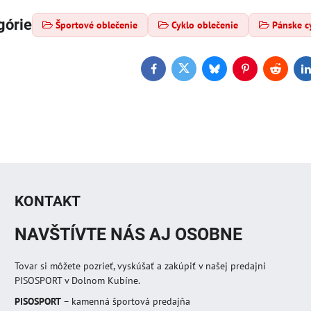
górie
Športové oblečenie
Cyklo oblečenie
Pánske c
Facebook
Twitter
Bluesky
Pinterest
Reddit
L
KONTAKT
NAVŠTÍVTE NÁS AJ OSOBNE
Tovar si môžete pozrieť, vyskúšať a zakúpiť v našej predajni
PISOSPORT v Dolnom Kubíne.
PISOSPORT
– kamenná športová predajňa