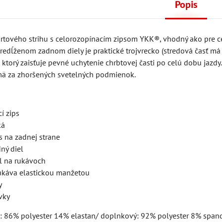
Popis
rtového strihu s celorozopínacím zipsom YKK®, vhodný ako pre cest
predĺženom zadnom diely je praktické trojvrecko (stredová časť má z
, ktorý zaisťuje pevné uchytenie chrbtovej časti po celú dobu jazd
ä za zhoršených svetelných podmienok.
í zips
ká
s na zadnej strane
ný diel
ál na rukávoch
ukáva elastickou manžetou
y
vky
: 86% polyester 14% elastan/ doplnkový: 92% polyester 8% span