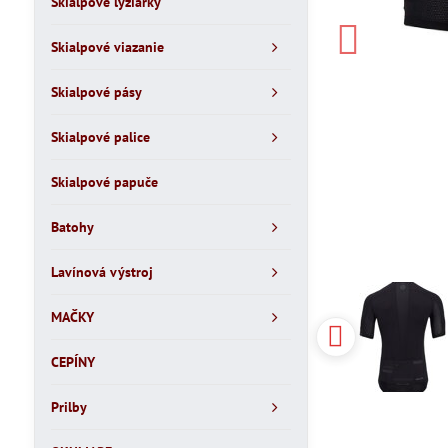
Skialpové lyžiarky
Skialpové viazanie
Skialpové pásy
Skialpové palice
Skialpové papuče
Batohy
Lavínová výstroj
MAČKY
CEPÍNY
Prilby