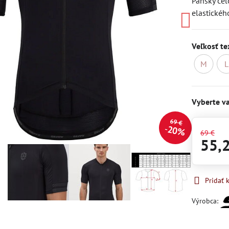
Pánsky cel
elastickéh
Veľkosť te
M
L
M
n
Vyberte va
69 €
20%
69 €
55,
Pridať
Výrobca: