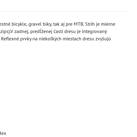
né bicykle, gravel biky, tak aj pre MTB. Strih je mierne
ips).V zadnej, predĺženej časti dresu je integrovaný
y. Reflexné prvky na niekoľkých miestach dresu zvyšujú
dex