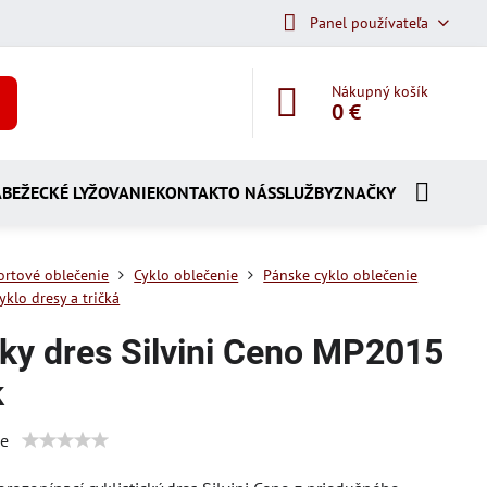
Panel používateľa
Nákupný košík
0 €
A
BEŽECKÉ LYŽOVANIE
KONTAKT
O NÁS
SLUŽBY
ZNAČKY
ortové oblečenie
Cyklo oblečenie
Pánske cyklo oblečenie
yklo dresy a tričká
ky dres Silvini Ceno MP2015
k
ie