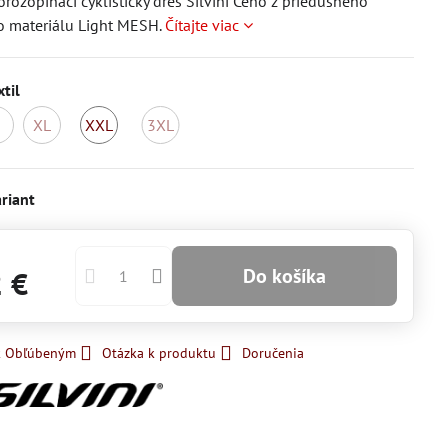
orozopínací cyklistický dres Silvini Ceno z priedušného
o materiálu Light MESH.
Čítajte viac
xtil
XL
XXL
3XL
omentálne
Momentálne
Momentálne
Skladom
Momentálne
edostupné
nedostupné
nedostupné
nedostupné
riant
Do košíka
2 €
 k Obľúbeným
Otázka k produktu
Doručenia