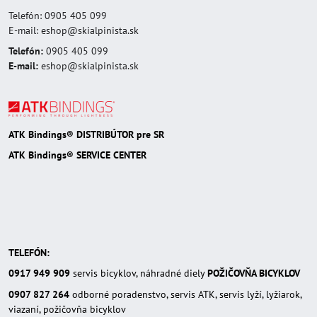
Telefón: 0905 405 099
E-mail: eshop@skialpinista.sk
Telefón:
0905 405 099
E-mail:
eshop@skialpinista.sk
ATK Bindings® DISTRIBÚTOR pre SR
ATK Bindings® SERVICE CENTER
TELEFÓN:
0917 949 909
servis bicyklov, náhradné diely
POŽIČOVŇA BICYKLOV
0907 827 264
odborné poradenstvo, servis ATK, servis lyží, lyžiarok,
viazaní, požičovňa bicyklov