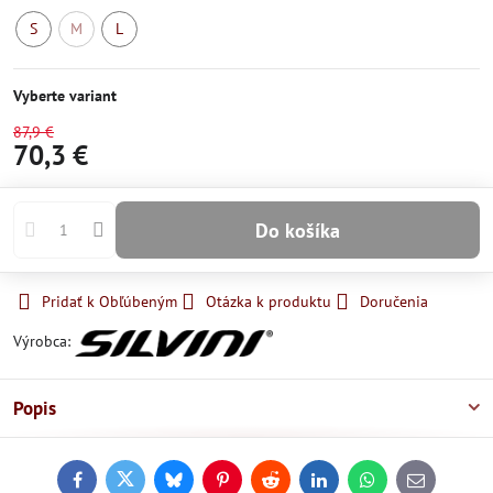
S
M
L
Skladom
Momentálne
Skladom
nedostupné
Vyberte variant
87,9 €
70,3 €
Do košíka
Pridať k Obľúbeným
Otázka k produktu
Doručenia
Výrobca:
Popis
Facebook
Twitter
Bluesky
Pinterest
Reddit
LinkedIn
WhatsApp
E-