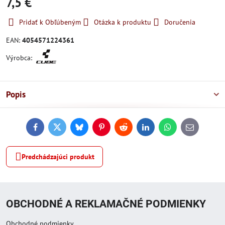
7,5 €
Pridať k Obľúbeným
Otázka k produktu
Doručenia
EAN:
4054571224361
Výrobca:
Popis
Facebook
Twitter
Bluesky
Pinterest
Reddit
LinkedIn
WhatsApp
E-
mail
Predchádzajúci produkt
OBCHODNÉ A REKLAMAČNÉ PODMIENKY
Obchodné podmienky