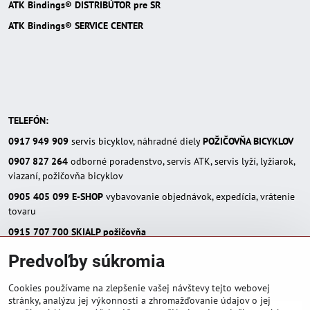
ATK Bindings® DISTRIBÚTOR pre SR
ATK Bindings® SERVICE CENTER
TELEFÓN:
0917 949 909
servis bicyklov, náhradné diely
POŽIČOVŇA BICYKLOV
0907 827 264
odborné poradenstvo, servis ATK, servis lyží, lyžiarok,
viazaní, požičovňa bicyklov
0905 405 099
E-SHOP
vybavovanie objednávok, expedícia, vrátenie
tovaru
0915 707 700
SKIALP požičovňa
E-MAIL:
Predvoľby súkromia
eshop(zavináč)skialpinista.sk
pisosport(zavináč)pisosport.sk
Cookies používame na zlepšenie vašej návštevy tejto webovej
stránky, analýzu jej výkonnosti a zhromažďovanie údajov o jej