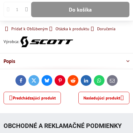
Do košíka
Pridať k Obľúbeným
Otázka k produktu
Doručenia
Výrobca:
Popis
Facebook
Twitter
Bluesky
Pinterest
Reddit
LinkedIn
WhatsApp
E-
mail
Predchádzajúci produkt
Nasledujúci produkt
OBCHODNÉ A REKLAMAČNÉ PODMIENKY