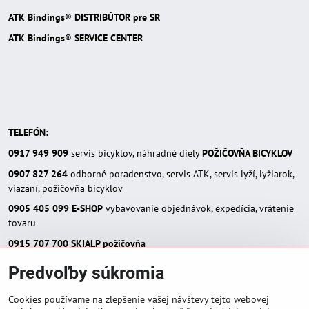
ATK Bindings® DISTRIBÚTOR pre SR
ATK Bindings® SERVICE CENTER
TELEFÓN:
0917 949 909
servis bicyklov, náhradné diely
POŽIČOVŇA BICYKLOV
0907 827 264
odborné poradenstvo, servis ATK, servis lyží, lyžiarok,
viazaní, požičovňa bicyklov
0905 405 099
E-SHOP
vybavovanie objednávok, expedícia, vrátenie
tovaru
0915 707 700
SKIALP požičovňa
E-MAIL:
Predvoľby súkromia
eshop(zavináč)skialpinista.sk
pisosport(zavináč)pisosport.sk
Cookies používame na zlepšenie vašej návštevy tejto webovej