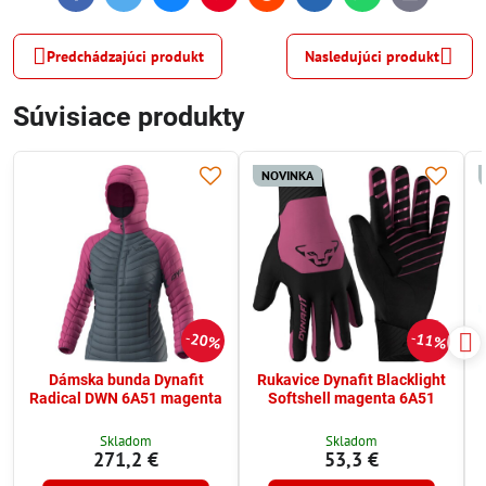
mail
Predchádzajúci produkt
Nasledujúci produkt
Súvisiace produkty
NOVINKA
20%
11%
Dámska bunda Dynafit
Rukavice Dynafit Blacklight
Radical DWN 6A51 magenta
Softshell magenta 6A51
Skladom
Skladom
271,2 €
53,3 €