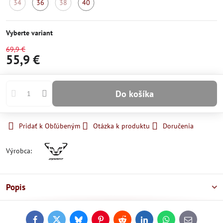
34
36
38
40
Momentálne
Skladom
Momentálne
Skladom
nedostupné
nedostupné
Vyberte variant
69,9 €
55,9 €
Do košíka
Pridať k Obľúbeným
Otázka k produktu
Doručenia
Výrobca:
Popis
Facebook
Twitter
Bluesky
Pinterest
Reddit
LinkedIn
WhatsApp
E-