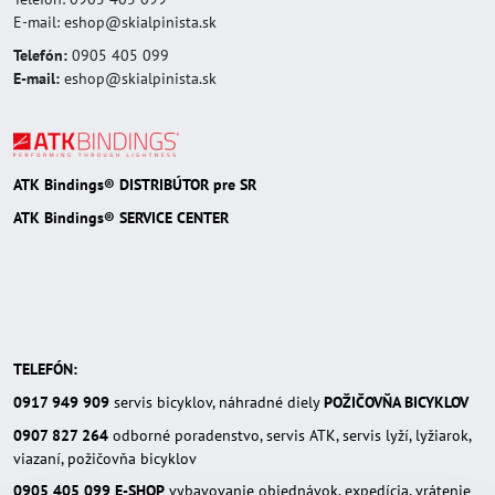
E-mail: eshop@skialpinista.sk
Telefón:
0905 405 099
E-mail:
eshop@skialpinista.sk
ATK Bindings® DISTRIBÚTOR pre SR
ATK Bindings® SERVICE CENTER
TELEFÓN:
0917 949 909
servis bicyklov, náhradné diely
POŽIČOVŇA BICYKLOV
0907 827 264
odborné poradenstvo, servis ATK, servis lyží, lyžiarok,
viazaní, požičovňa bicyklov
0905 405 099
E-SHOP
vybavovanie objednávok, expedícia, vrátenie