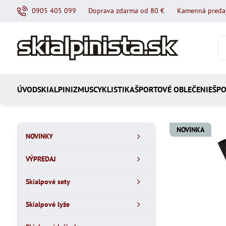
0905 405 099
Doprava zdarma od 80 €
Kamenná preda
ÚVOD
SKIALPINIZMUS
CYKLISTIKA
ŠPORTOVÉ OBLEČENIE
ŠPO
NOVINKA
NOVINKY
VÝPREDAJ
Skialpové sety
Skialpové lyže