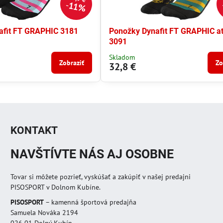
11%
afit FT GRAPHIC 3181
Ponožky Dynafit FT GRAPHIC at
3091
Skladom
Zobraziť
Zo
32,8 €
KONTAKT
NAVŠTÍVTE NÁS AJ OSOBNE
Tovar si môžete pozrieť, vyskúšať a zakúpiť v našej predajni
PISOSPORT v Dolnom Kubíne.
PISOSPORT
– kamenná športová predajňa
Samuela Nováka 2194
026 01 Dolný Kubín