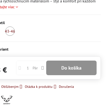
a rýchloschnúcim materiálom – štýl a komfort pri každom
tajte viac
xtil
43-46
kladom
Skladom
riant
Do košíka
8 €
Pár
 k Obľúbeným
Otázka k produktu
Doručenia