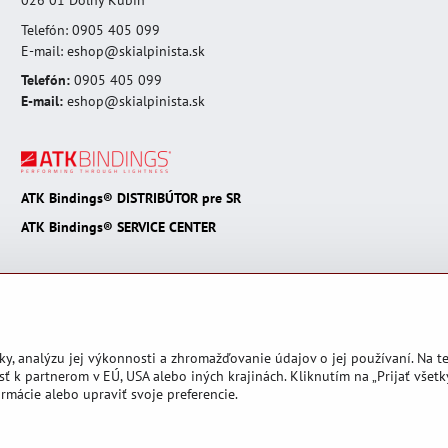
Telefón: 0905 405 099
E-mail: eshop@skialpinista.sk
Telefón:
0905 405 099
E-mail:
eshop@skialpinista.sk
ATK Bindings® DISTRIBÚTOR pre SR
ATK Bindings® SERVICE CENTER
ky, analýzu jej výkonnosti a zhromažďovanie údajov o jej používaní. Na 
ť k partnerom v EÚ, USA alebo iných krajinách. Kliknutím na „Prijať všetk
rmácie alebo upraviť svoje preferencie.
Predvoľby súkromia
Zásady ochrany osobných údajov
Podmienky používan
Vytvorené pomocou:
BiznisWeb.sk