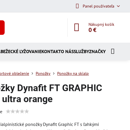
Panel používateľa
Nákupný košík
0 €
A
BEŽECKÉ LYŽOVANIE
KONTAKT
O NÁS
SLUŽBY
ZNAČKY
ortové oblečenie
Ponožky
Ponožky na skialp
žky Dynafit FT GRAPHIC
 ultra orange
ie
ialpinistické ponožky Dynafit Graphic FT s ľahkými