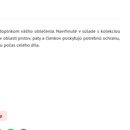
m doplnkom vášho oblečenia. Navrhnuté v súlade s kolekciou
v oblasti prstov, päty a členkov poskytujú potrebnú ochranu,
hu počas celého dňa.
lp