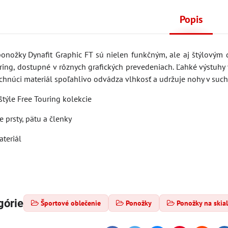
Popis
 ponožky Dynafit Graphic FT sú nielen funkčným, ale aj štýlový
ring, dostupné v rôznych grafických prevedeniach. Ľahké výstuhy 
schnúci materiál spoľahlivo odvádza vlhkosť a udržuje nohy v suc
 štýle Free Touring kolekcie
e prsty, pätu a členky
ateriál
górie
Športové oblečenie
Ponožky
Ponožky na skia