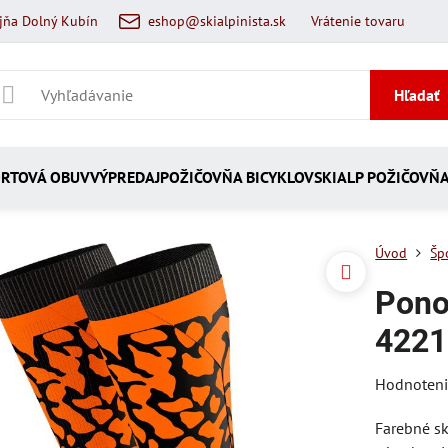
jňa Dolný Kubín
eshop@skialpinista.sk
Vrátenie tovaru
Hľadať
RTOVÁ OBUV
VÝPREDAJ
POŽIČOVŇA BICYKLOV
SKIALP POŽIČOVŇ
Úvod
Šp
Pono
4221
Hodnoten
Farebné sk