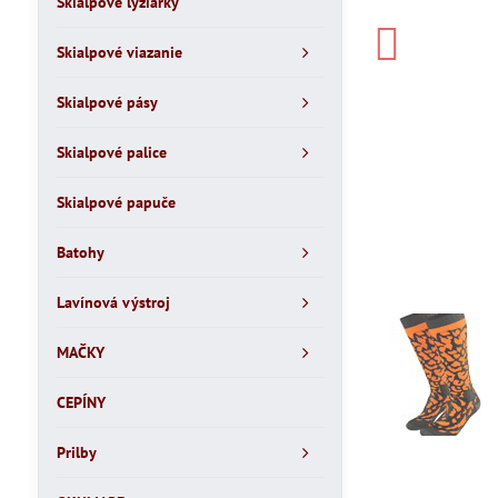
Skialpové lyžiarky
Skialpové viazanie
Skialpové pásy
Skialpové palice
Skialpové papuče
Batohy
Lavínová výstroj
MAČKY
CEPÍNY
Prilby