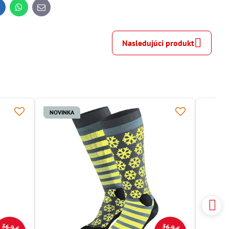
inkedIn
WhatsApp
E-
mail
Nasledujúci produkt
NOVINKA
36,9 €
36,9 €