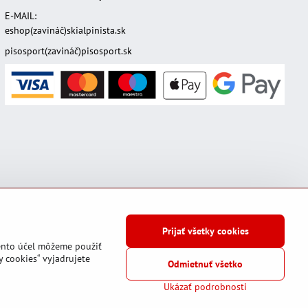
E-MAIL:
eshop(zavináč)skialpinista.sk
pisosport(zavináč)pisosport.sk
Prijať všetky cookies
tento účel môžeme použiť
y cookies“ vyjadrujete
Odmietnuť všetko
ia
Stav objednávky
Ukázať podrobnosti