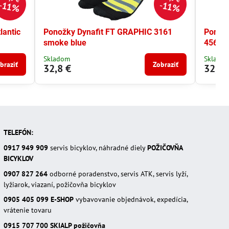
11%
11%
lantic
Ponožky Dynafit FT GRAPHIC 3161
Ponožk
smoke blue
4561
Skladom
Sklado
braziť
Zobraziť
32,8 €
32,8 
TELEFÓN:
0917 949 909
servis bicyklov, náhradné diely
POŽIČOVŇA
BICYKLOV
0907 827 264
odborné poradenstvo, servis ATK, servis lyží,
lyžiarok, viazaní, požičovňa bicyklov
0905 405 099
E-SHOP
vybavovanie objednávok, expedícia,
vrátenie tovaru
0915 707 700
SKIALP požičovňa