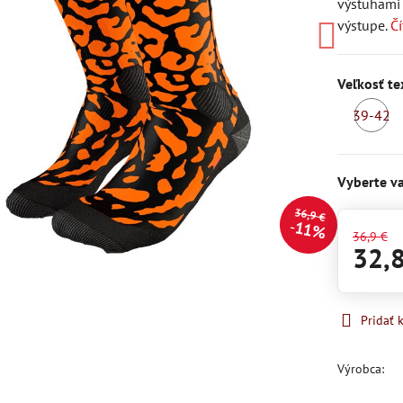
výstuhami 
výstupe.
Čí
Veľkosť te
39-42
S
Vyberte va
36,9 €
11%
36,9 €
32,
Pridať
Výrobca: