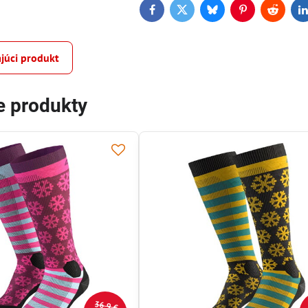
Facebook
Twitter
Bluesky
Pinterest
Reddit
L
júci produkt
e produkty
36,9 €