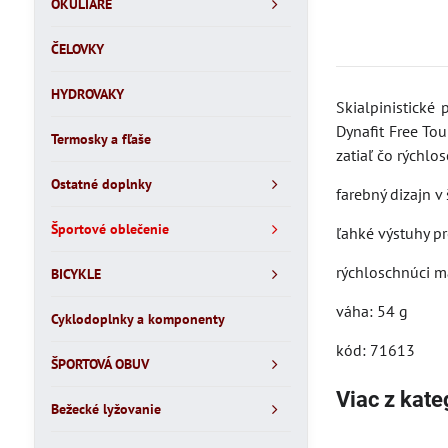
OKULIARE
ČELOVKY
HYDROVAKY
Skialpinistické
Dynafit Free Tou
Termosky a fľaše
zatiaľ čo rýchlo
Ostatné doplnky
farebný dizajn v
Športové oblečenie
ľahké výstuhy pr
rýchloschnúci m
BICYKLE
váha: 54 g
Cyklodoplnky a komponenty
kód: 71613
ŠPORTOVÁ OBUV
Viac z kate
Bežecké lyžovanie