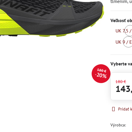
tlmením, u
Veľkosť o
UK 7,5 
S
UK 9 / 
S
Vyberte va
180 €
20%
180 €
143
Pridať
Výrobca: