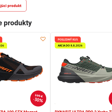
júci produkt
e produkty
POSLEDNÝ KUS
026
AKCIA DO 8.8.2026
199 €
30%