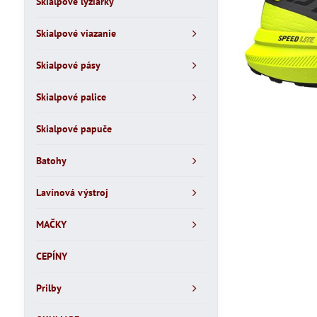
Skialpové lyžiarky
Skialpové viazanie
Skialpové pásy
Skialpové palice
Skialpové papuče
Batohy
Lavínová výstroj
MAČKY
CEPÍNY
Prilby