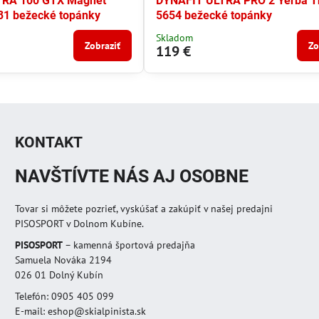
TRA 100 GTX Magnet
DYNAFIT ULTRA PRO 2 Yerba 
31 bežecké topánky
5654 bežecké topánky
Skladom
Zobraziť
Zo
119 €
KONTAKT
NAVŠTÍVTE NÁS AJ OSOBNE
Tovar si môžete pozrieť, vyskúšať a zakúpiť v našej predajni
PISOSPORT v Dolnom Kubíne.
PISOSPORT
– kamenná športová predajňa
Samuela Nováka 2194
026 01 Dolný Kubín
Telefón: 0905 405 099
E-mail: eshop@skialpinista.sk