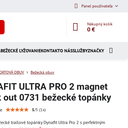
Panel používateľa
Nákupný košík
0 €
A
BEŽECKÉ LYŽOVANIE
KONTAKT
O NÁS
SLUŽBY
ZNAČKY
ORTOVÁ OBUV
Bežecká obuv
FIT ULTRA PRO 2 magnet
k out 0731 bežecké topánky
ie
5
/
5
(
1
x)
ecké trailové topánky Dynafit Ultra Pro 2 s perfektným