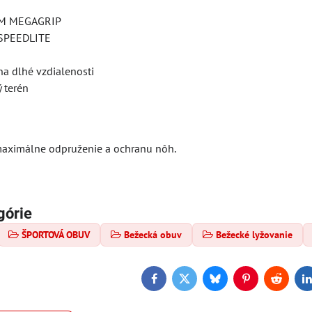
AM MEGAGRIP
 SPEEDLITE
na dlhé vzdialenosti
 terén
 maximálne odpruženie a ochranu nôh.
górie
ŠPORTOVÁ OBUV
Bežecká obuv
Bežecké lyžovanie
Facebook
Twitter
Bluesky
Pinterest
Reddit
L