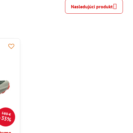
Nasledujúci produkt
180 €
33%