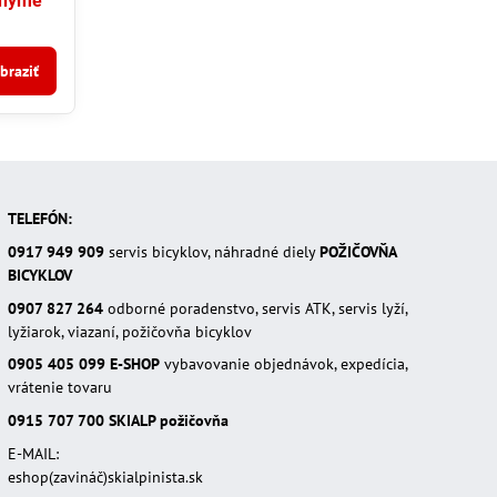
Thyme
braziť
TELEFÓN:
0917 949 909
servis bicyklov, náhradné diely
POŽIČOVŇA
BICYKLOV
0907 827 264
odborné poradenstvo, servis ATK, servis lyží,
lyžiarok, viazaní, požičovňa bicyklov
0905 405 099
E-SHOP
vybavovanie objednávok, expedícia,
vrátenie tovaru
0915 707 700
SKIALP požičovňa
E-MAIL:
eshop(zavináč)skialpinista.sk