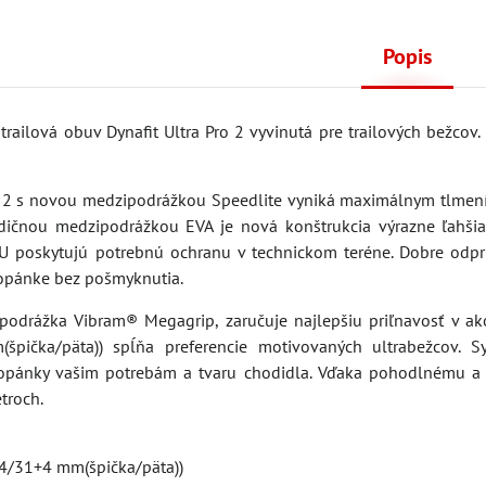
Popis
trailová obuv Dynafit Ultra Pro 2 vyvinutá pre trailových bežco
 2 s novou medzipodrážkou Speedlite vyniká maximálnym tlmením
dičnou medzipodrážkou EVA je nová konštrukcia výrazne ľahšia,
U poskytujú potrebnú ochranu v technickom teréne. Dobre odpr
topánke bez pošmyknutia.
podrážka Vibram® Megagrip, zaručuje najlepšiu priľnavosť v 
špička/päta)) spĺňa preferencie motivovaných ultrabežcov.
opánky vašim potrebám a tvaru chodidla. Vďaka pohodlnému a p
troch.
g
4/31+4 mm(špička/päta))