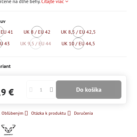
rčené na dlhé behy.
Čítajte viac
buv
/ EU 41
UK 8 / EU 42
UK 8,5 / EU 42,5
kladom
Skladom
Skladom
EU 43
UK 9,5 / EU 44
UK 10 / EU 44,5
kladom
Momentálne
Skladom
nedostupné
riant
Do košíka
,9 €
 k Obľúbeným
Otázka k produktu
Doručenia