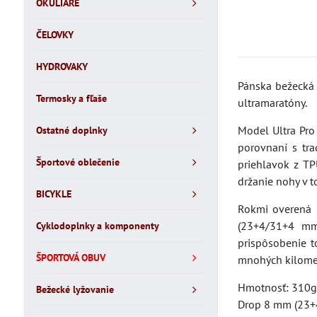
OKULIARE
ČELOVKY
HYDROVAKY
Pánska bežecká 
Termosky a fľaše
ultramaratóny.
Model Ultra Pro
Ostatné doplnky
porovnaní s tra
Športové oblečenie
priehlavok z TP
držanie nohy v 
BICYKLE
Rokmi overená 
(23+4/31+4 mm(
Cyklodoplnky a komponenty
prispôsobenie t
ŠPORTOVÁ OBUV
mnohých kilome
Hmotnosť: 310
Bežecké lyžovanie
Drop 8 mm (23+