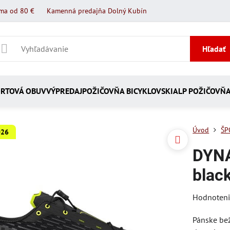
ma od 80 €
Kamenná predajňa Dolný Kubín
Hľadať
RTOVÁ OBUV
VÝPREDAJ
POŽIČOVŇA BICYKLOV
SKIALP POŽIČOVŇ
Úvod
ŠP
026
DYNA
blac
Hodnoten
Pánske bež