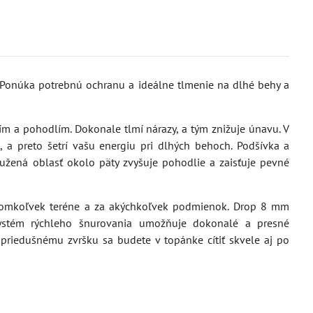
v. Ponúka potrebnú ochranu a ideálne tlmenie na dlhé behy a
 a pohodlím. Dokonale tlmí nárazy, a tým znižuje únavu. V
 a preto šetrí vašu energiu pri dlhých behoch. Podšívka a
užená oblasť okolo päty zvyšuje pohodlie a zaisťuje pevné
akomkoľvek teréne a za akýchkoľvek podmienok. Drop 8 mm
 Systém rýchleho šnurovania umožňuje dokonalé a presné
riedušnému zvršku sa budete v topánke cítiť skvele aj po