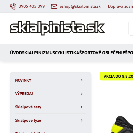
0905 405 099
eshop@skialpinista.sk
Doprava zdar
ÚVOD
SKIALPINIZMUS
CYKLISTIKA
ŠPORTOVÉ OBLEČENIE
ŠPO
AKCIA DO 8.8.2
NOVINKY
VÝPREDAJ
Skialpové sety
Skialpové lyže