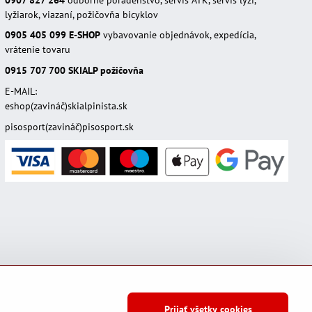
lyžiarok, viazaní, požičovňa bicyklov
0905 405 099
E-SHOP
vybavovanie objednávok, expedícia,
vrátenie tovaru
0915 707 700
SKIALP požičovňa
E-MAIL:
eshop(zavináč)skialpinista.sk
pisosport(zavináč)pisosport.sk
Prijať všetky cookies