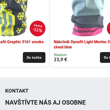
24,9 €
11%
afit Graphic 3161 smoke
Nákrčník Dynafit Light Merino 
cloud blue
Skladom
Do košíka
Do 
23,9 €
KONTAKT
NAVŠTÍVTE NÁS AJ OSOBNE