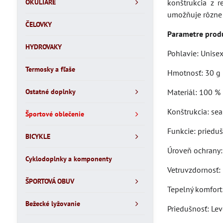
OKULIARE
konštrukcia z 
umožňuje rôzne s
ČELOVKY
Parametre prod
HYDROVAKY
Pohlavie: Unise
Termosky a fľaše
Hmotnosť: 30 g
Ostatné doplnky
Materiál: 100 %
Konštrukcia: se
Športové oblečenie
Funkcie: prieduš
BICYKLE
Úroveň ochrany:
Cyklodoplnky a komponenty
Vetruvzdornosť: 
ŠPORTOVÁ OBUV
Tepelný komfort:
Bežecké lyžovanie
Priedušnosť: Lev