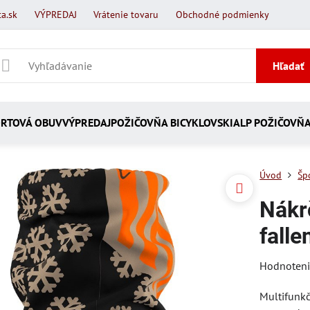
a.sk
VÝPREDAJ
Vrátenie tovaru
Obchodné podmienky
Hľadať
RTOVÁ OBUV
VÝPREDAJ
POŽIČOVŇA BICYKLOV
SKIALP POŽIČOVŇ
Úvod
Šp
Nákr
falle
Hodnoten
Multifunkč