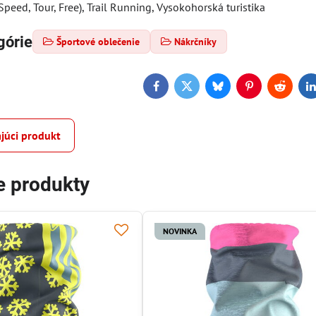
(Speed, Tour, Free), Trail Running, Vysokohorská turistika
górie
Športové oblečenie
Nákrčníky
Facebook
Twitter
Bluesky
Pinterest
Reddit
L
júci produkt
e produkty
NOVINKA