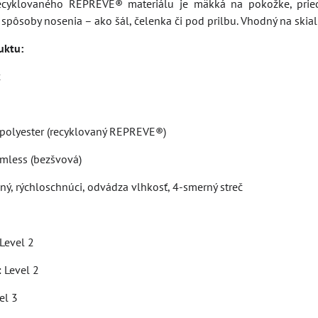
recyklovaného REPREVE® materiálu je mäkká na pokožke, prie
pôsoby nosenia – ako šál, čelenka či pod prilbu. Vhodný na skialp
uktu:
x
 polyester (recyklovaný REPREVE®)
amless (bezšvová)
ný, rýchloschnúci, odvádza vlhkosť, 4-smerný streč
Level 2
 Level 2
el 3