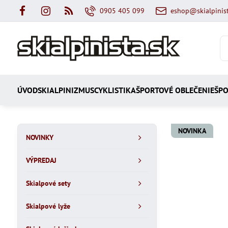
0905 405 099
eshop@skialpinist
ÚVOD
SKIALPINIZMUS
CYKLISTIKA
ŠPORTOVÉ OBLEČENIE
ŠPO
NOVINKA
NOVINKY
VÝPREDAJ
Skialpové sety
Skialpové lyže