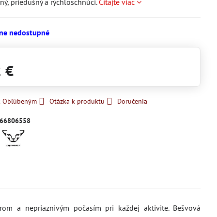
ný, priedušný a rýchloschnúci.
Čítajte viac
ne nedostupné
2 €
 k Obľúbeným
Otázka k produktu
Doručenia
66806558
trom a nepriaznivým počasím pri každej aktivite. Bešvová