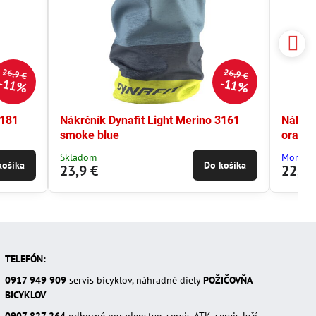
26,9 €
26,9 €
11%
11%
3181
Nákrčník Dynafit Light Merino 3161
Nákrčn
smoke blue
orang
Skladom
Moment
košíka
Do košíka
23,9 €
22,2 
TELEFÓN:
0917 949 909
servis bicyklov, náhradné diely
POŽIČOVŇA
BICYKLOV
0907 827 264
odborné poradenstvo, servis ATK, servis lyží,