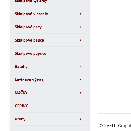
Skialpové lyžiarky
Skialpové viazanie
Skialpové pásy
Skialpové palice
Skialpové papuče
Batohy
Lavínová výstroj
MAČKY
CEPÍNY
Prilby
DYNAFIT Graphi