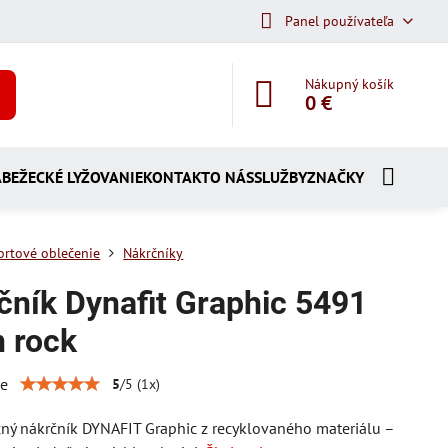
Panel používateľa
Nákupný košík
0 €
A
BEŽECKÉ LYŽOVANIE
KONTAKT
O NÁS
SLUŽBY
ZNAČKY
ortové oblečenie
Nákrčníky
čník Dynafit Graphic 5491
n rock
ie
5
/
5
(
1
x)
ný nákrčník DYNAFIT Graphic z recyklovaného materiálu –