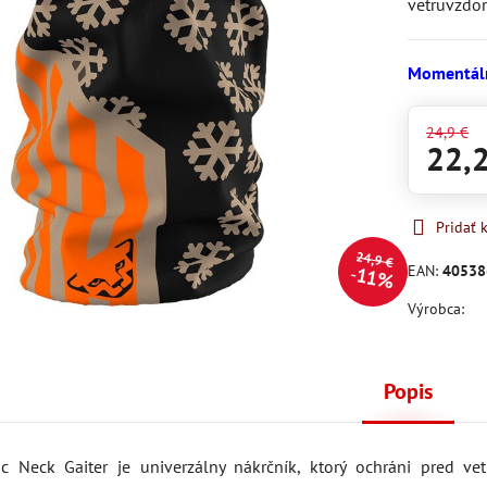
vetruvzdor
Momentál
24,9 €
22,
Pridať
24,9 €
EAN:
40538
11%
Výrobca:
Popis
c Neck Gaiter je univerzálny nákrčník, ktorý ochráni pred ve