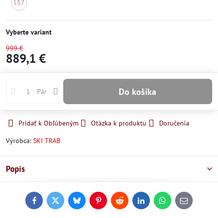
157
Momentálne
nedostupné
Vyberte variant
999 €
889,1 €
Do košíka
Pár
Pridať k Obľúbeným
Otázka k produktu
Doručenia
Výrobca:
SKI TRAB
Popis
Facebook
Twitter
Bluesky
Pinterest
Reddit
LinkedIn
WhatsApp
E-
mail