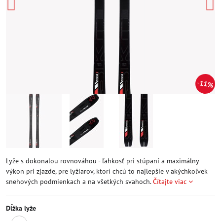
11%
Lyže s dokonalou rovnováhou - ľahkosť pri stúpaní a maximálny
výkon pri zjazde, pre lyžiarov, ktorí chcú to najlepšie v akýchkoľvek
snehových podmienkach a na všetkých svahoch.
Čítajte viac
Dĺžka lyže