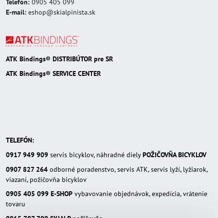
Telefón:
0905 405 099
E-mail:
eshop@skialpinista.sk
ATK Bindings® DISTRIBÚTOR pre SR
ATK Bindings® SERVICE CENTER
TELEFÓN:
0917 949 909
servis bicyklov, náhradné diely
POŽIČOVŇA BICYKLOV
0907 827 264
odborné poradenstvo, servis ATK, servis lyží, lyžiarok,
viazaní, požičovňa bicyklov
0905 405 099
E-SHOP
vybavovanie objednávok, expedícia, vrátenie
tovaru