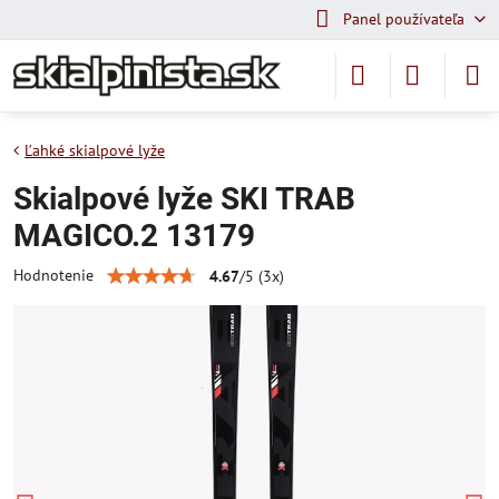
Panel používateľa
Ľahké skialpové lyže
Skialpové lyže SKI TRAB
MAGICO.2 13179
Hodnotenie
4.67
/
5
(
3
x)