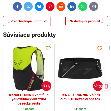
Facebook
Twitter
Bluesky
Pinterest
Reddit
LinkedIn
WhatsApp
E-
mail
Predchádzajúci produkt
Nasledujúci produkt
Súvisiace produkty
11%
11%
DYNAFIT DNA 8 Vest fluo
DYNAFIT RUNNING black
yellow/black out 2904
out 0910 bežecký opasok
bežecká vesta
Skladom
Skladom