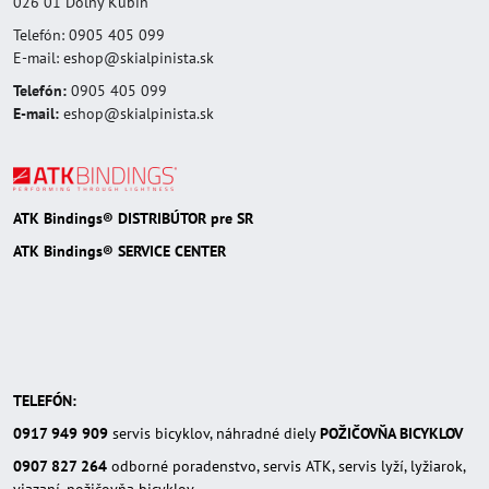
026 01 Dolný Kubín
Telefón: 0905 405 099
E-mail: eshop@skialpinista.sk
Telefón:
0905 405 099
E-mail:
eshop@skialpinista.sk
ATK Bindings® DISTRIBÚTOR pre SR
ATK Bindings® SERVICE CENTER
TELEFÓN:
0917 949 909
servis bicyklov, náhradné diely
POŽIČOVŇA BICYKLOV
0907 827 264
odborné poradenstvo, servis ATK, servis lyží, lyžiarok,
viazaní, požičovňa bicyklov