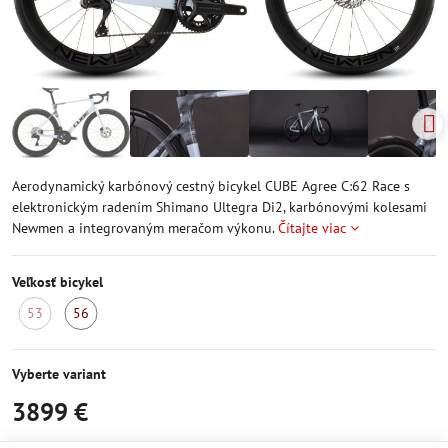
Aerodynamický karbónový cestný bicykel CUBE Agree C:62 Race s
elektronickým radením Shimano Ultegra Di2, karbónovými kolesami
Newmen a integrovaným meračom výkonu.
Čítajte viac
Veľkosť bicykel
53
56
Momentálne
Skladom
nedostupné
Vyberte variant
3899 €