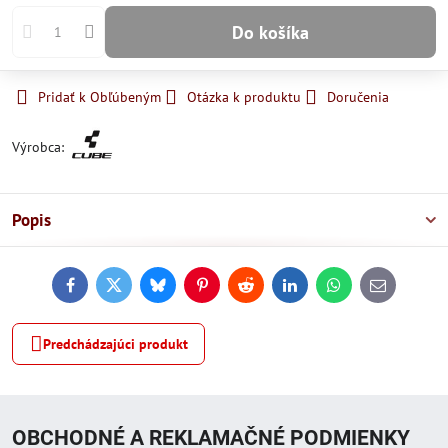
Do košíka
Pridať k Obľúbeným
Otázka k produktu
Doručenia
Výrobca:
Popis
Facebook
Twitter
Bluesky
Pinterest
Reddit
LinkedIn
WhatsApp
E-
mail
Predchádzajúci produkt
OBCHODNÉ A REKLAMAČNÉ PODMIENKY