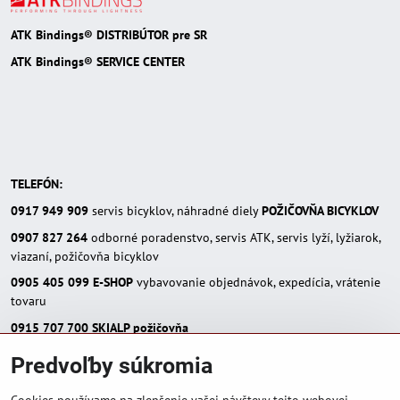
ATK Bindings® DISTRIBÚTOR pre SR
ATK Bindings® SERVICE CENTER
TELEFÓN:
0917 949 909
servis bicyklov, náhradné diely
POŽIČOVŇA BICYKLOV
0907 827 264
odborné poradenstvo, servis ATK, servis lyží, lyžiarok,
viazaní, požičovňa bicyklov
0905 405 099
E-SHOP
vybavovanie objednávok, expedícia, vrátenie
tovaru
0915 707 700
SKIALP požičovňa
E-MAIL:
Predvoľby súkromia
eshop(zavináč)skialpinista.sk
pisosport(zavináč)pisosport.sk