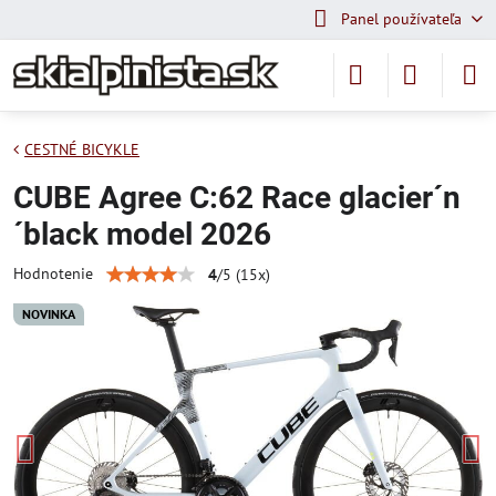
Panel používateľa
CESTNÉ BICYKLE
CUBE Agree C:62 Race glacier´n
´black model 2026
Hodnotenie
4
/
5
(
15
x)
NOVINKA