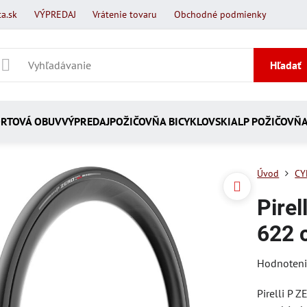
a.sk
VÝPREDAJ
Vrátenie tovaru
Obchodné podmienky
Hľadať
RTOVÁ OBUV
VÝPREDAJ
POŽIČOVŇA BICYKLOV
SKIALP POŽIČOVŇ
Úvod
CY
Pire
622 
Hodnoten
Pirelli P 