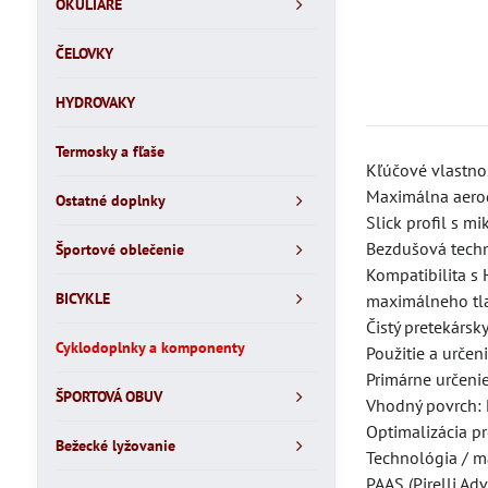
OKULIARE
ČELOVKY
HYDROVAKY
Termosky a fľaše
Kľúčové vlastno
Maximálna aerody
Ostatné doplnky
Slick profil s m
Bezdušová techn
Športové oblečenie
Kompatibilita s 
BICYKLE
maximálneho tl
Čistý pretekársk
Cyklodoplnky a komponenty
Použitie a určen
Primárne určenie
ŠPORTOVÁ OBUV
Vhodný povrch: K
Optimalizácia p
Bežecké lyžovanie
Technológia / m
PAAS (Pirelli A