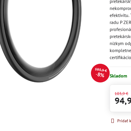
pretekársk
nekomprom
efektivitu
radu P ZER
profesioná
pretekárs
nízkym od
kompletne 
certifikác
103,9 €
8%
Skladom
103,9 €
94,
Pridať