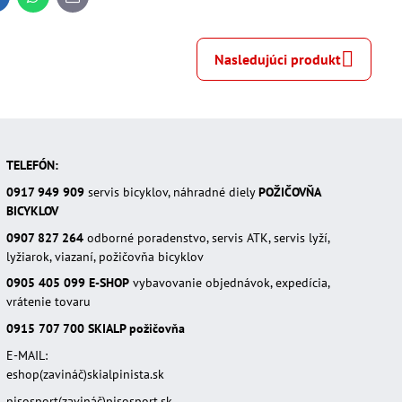
inkedIn
WhatsApp
E-
mail
Nasledujúci produkt
TELEFÓN:
0917 949 909
servis bicyklov, náhradné diely
POŽIČOVŇA
BICYKLOV
0907 827 264
odborné poradenstvo, servis ATK, servis lyží,
lyžiarok, viazaní, požičovňa bicyklov
0905 405 099
E-SHOP
vybavovanie objednávok, expedícia,
vrátenie tovaru
0915 707 700
SKIALP požičovňa
E-MAIL:
eshop(zavináč)skialpinista.sk
pisosport(zavináč)pisosport.sk