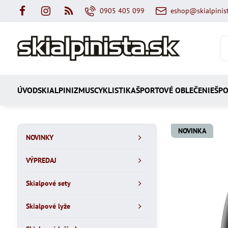
0905 405 099
eshop@skialpinist
ÚVOD
SKIALPINIZMUS
CYKLISTIKA
ŠPORTOVÉ OBLEČENIE
ŠPO
NOVINKA
NOVINKY
VÝPREDAJ
Skialpové sety
Skialpové lyže