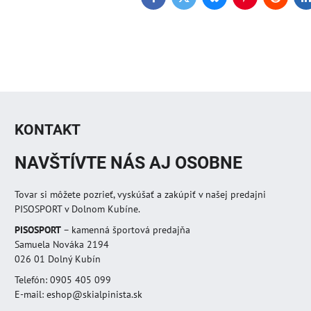
Facebook
Twitter
Bluesky
Pinterest
Reddit
L
KONTAKT
NAVŠTÍVTE NÁS AJ OSOBNE
Tovar si môžete pozrieť, vyskúšať a zakúpiť v našej predajni
PISOSPORT v Dolnom Kubíne.
PISOSPORT
– kamenná športová predajňa
Samuela Nováka 2194
026 01 Dolný Kubín
Telefón: 0905 405 099
E-mail: eshop@skialpinista.sk