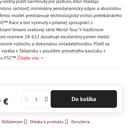
y cestný plášť navrhnutý pre jazdcov, ktorí hľadajú
isnú rýchlosť, minimálny aerodynamický odpor a absolútnu
. Tento model predstavuje technologický vrchol pretekárskeho
O™ Race a bol vyvinutý v priamej spolupráci s
lnymi tímami svetovej série World Tour. V tradičnom
kom rozmere 28-622 dosahuje excelentný pomer medzi
porom vzduchu a dokonalou ovládateľnosťou. Plášť sa
vyrába v Taliansku s použitím prírodného kaučuku s
iou FSC™.
Čítajte viac
Do košíka
9 €
 k Obľúbeným
Otázka k produktu
Doručenia