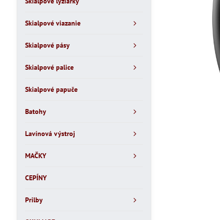
Skialpové lyžiarky
Skialpové viazanie
Skialpové pásy
Skialpové palice
Skialpové papuče
Batohy
Lavínová výstroj
MAČKY
CEPÍNY
Prilby