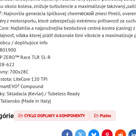
 okolo kolesa, znižuje turbulencie a maximalizuje takzvaný „saili
 Najnovšia generácia špičkovej chemческой zmesi Pirelli, overená
éry z motorsportu, ktoré zabezpečujú extrémnu priľnavosť za suc
Core: Najľahšia a najpružnejšia bezdušová cestná kostra (casing) z
jnosť, vďaka ktorej plášť dokonale tlmí vibrácie a maximalizuje 
obcu / doplňujúce info
4801900
 P ZERO™ Race TLR SL-R
 28-622
ívny: 700x28C
stota: LiteCore 120 TPI
SmartEVO² Compound
y: Skladacia (Kevlar) / Tubeless Ready
Taliansko (Made in Italy)
górie
CYKLO DOPLNKY A KOMPONENTY
Plášte