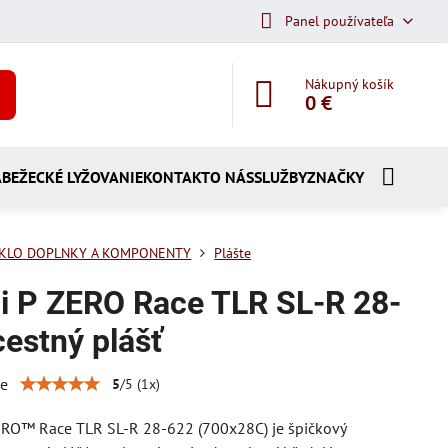
Panel používateľa
Nákupný košík
0 €
A
BEŽECKÉ LYŽOVANIE
KONTAKT
O NÁS
SLUŽBY
ZNAČKY
KLO DOPLNKY A KOMPONENTY
Plášte
lli P ZERO Race TLR SL-R 28-
cestný plášť
ie
5
/
5
(
1
x)
ZERO™ Race TLR SL-R 28-622 (700x28C) je špičkový