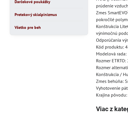
Darčekové poukážky
prúdenie vzduchu
Zmes SmartEVO²:
Pretekový skialpinizmus
pokročilé polym
Konštrukcia Lite
Všetko pre beh
výnimočnú podda
Odporúčania výr
Kód produktu: 
Modelová rada:
Rozmer ETRTO:
Rozmer alternat
Konštrukcia / Hu
Zmes behúňa: 
Vyhotovenie pätk
Krajina pôvodu: 
Viac z kate