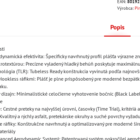
EAN:
80192
Výrobca:
Pir
Popis
sti
namická efektivita: Špecificky navrhnutý profil plášťa výrazne zn
ikrotextúrou: Precízne vyladený hladký behúň poskytuje maximálnu 
ológia (TLR): Tubeless Ready konštrukcia vyvinutá podľa najnovš
Hookless ráfikmi: Plášť je plne prispôsobený pre moderné bezpätko
aku.
y dizajn: Minimalistické celočierne vyhotovenie bočníc (Black Labe
ie
: Cestné preteky na najvyššej úrovni, časovky (Time Trial), kritériá
valitný a rýchly asfalt, pretekárske okruhy a suché povrchy vyžad
re ráfiky: Konštrukčne navrhnutý a optimalizovaný pre moderné ši
ateriály
dvanced Aerodynamic System): Patentovaný systém pokročilej aerod