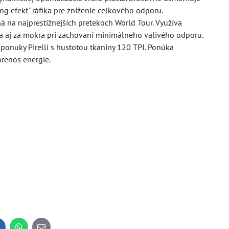
ng efekt" ráfika pre zníženie celkového odporu.
 na najprestížnejších pretekoch World Tour. Využíva
ha aj za mokra pri zachovaní minimálneho valivého odporu.
 ponuky Pirelli s hustotou tkaniny 120 TPI. Ponúka
prenos energie.