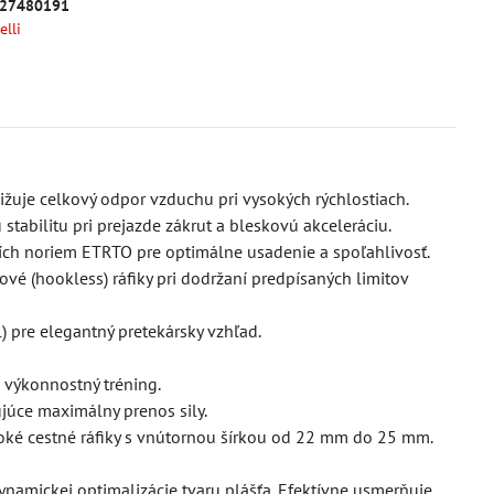
27480191
elli
ižuje celkový odpor vzduchu pri vysokých rýchlostiach.
stabilitu pri prejazde zákrut a bleskovú akceleráciu.
ích noriem ETRTO pre optimálne usadenie a spoľahlivosť.
vé (hookless) ráfiky pri dodržaní predpísaných limitov
l) pre elegantný pretekársky vzhľad.
 a výkonnostný tréning.
ujúce maximálny prenos sily.
roké cestné ráfiky s vnútornou šírkou od 22 mm do 25 mm.
ynamickej optimalizácie tvaru plášťa. Efektívne usmerňuje