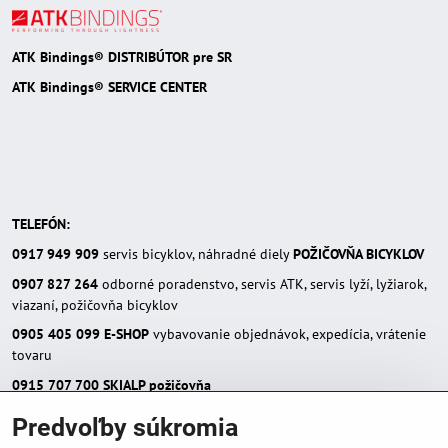
ATK Bindings® DISTRIBÚTOR pre SR
ATK Bindings® SERVICE CENTER
TELEFÓN:
0917 949 909
servis bicyklov, náhradné diely
POŽIČOVŇA BICYKLOV
0907 827 264
odborné poradenstvo, servis ATK, servis lyží, lyžiarok,
viazaní, požičovňa bicyklov
0905 405 099
E-SHOP
vybavovanie objednávok, expedícia, vrátenie
tovaru
0915 707 700
SKIALP požičovňa
E-MAIL:
Predvoľby súkromia
eshop(zavináč)skialpinista.sk