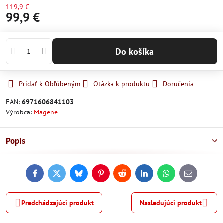
119,9 €
99,9 €
Do košíka
Pridať k Obľúbeným
Otázka k produktu
Doručenia
EAN:
6971606841103
Výrobca:
Magene
Popis
Facebook
Twitter
Bluesky
Pinterest
Reddit
LinkedIn
WhatsApp
E-
mail
Predchádzajúci produkt
Nasledujúci produkt