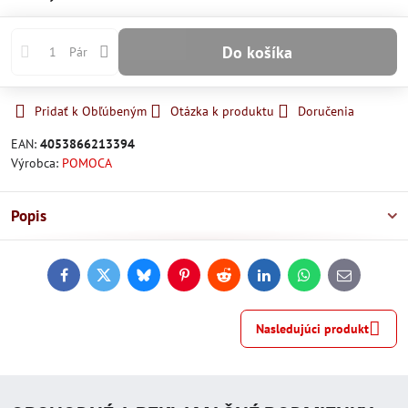
Do košíka
Pár
Pridať k Obľúbeným
Otázka k produktu
Doručenia
EAN:
4053866213394
Výrobca:
POMOCA
Popis
Facebook
Twitter
Bluesky
Pinterest
Reddit
LinkedIn
WhatsApp
E-
mail
Nasledujúci produkt