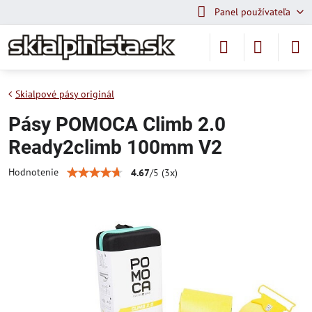
Panel používateľa
Skialpové pásy originál
Pásy POMOCA Climb 2.0
Ready2climb 100mm V2
Hodnotenie
4.67
/
5
(
3
x)