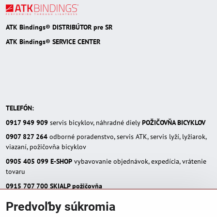
ATK Bindings® DISTRIBÚTOR pre SR
ATK Bindings® SERVICE CENTER
TELEFÓN:
0917 949 909
servis bicyklov, náhradné diely
POŽIČOVŇA BICYKLOV
0907 827 264
odborné poradenstvo, servis ATK, servis lyží, lyžiarok,
viazaní, požičovňa bicyklov
0905 405 099
E-SHOP
vybavovanie objednávok, expedícia, vrátenie
tovaru
0915 707 700
SKIALP požičovňa
E-MAIL:
Predvoľby súkromia
eshop(zavináč)skialpinista.sk