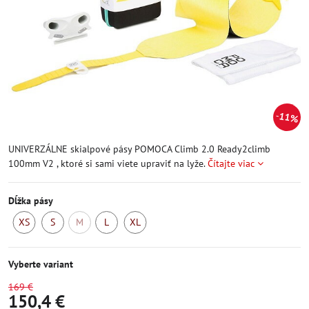
11%
UNIVERZÁLNE skialpové pásy POMOCA Climb 2.0 Ready2climb
100mm V2 , ktoré si sami viete upraviť na lyže.
Čítajte viac
Dĺžka pásy
XS
S
M
L
XL
Skladom
Skladom
Momentálne
Skladom
Skladom
nedostupné
Vyberte variant
169 €
150,4 €