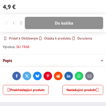
4,9 €
Do košíka
Pridať k Obľúbeným
Otázka k produktu
Doručenia
Výrobca:
SKI TRAB
Popis
Facebook
Twitter
Bluesky
Pinterest
Reddit
LinkedIn
WhatsApp
E-
mail
Predchádzajúci produkt
Nasledujúci produkt