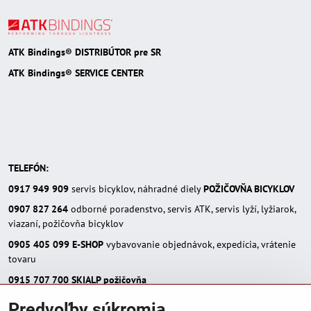
ATK Bindings® DISTRIBÚTOR pre SR
ATK Bindings® SERVICE CENTER
TELEFÓN:
0917 949 909
servis bicyklov, náhradné diely
POŽIČOVŇA BICYKLOV
0907 827 264
odborné poradenstvo, servis ATK, servis lyží, lyžiarok,
viazaní, požičovňa bicyklov
0905 405 099
E-SHOP
vybavovanie objednávok, expedícia, vrátenie
tovaru
0915 707 700
SKIALP požičovňa
E-MAIL:
Predvoľby súkromia