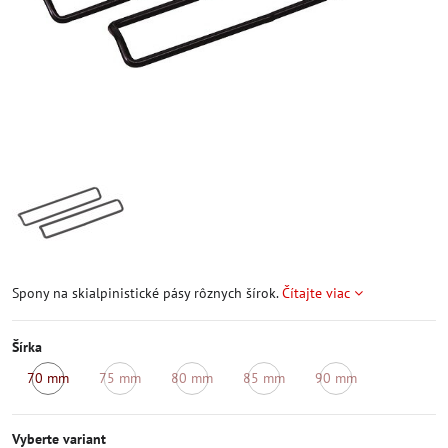
Spony na skialpinistické pásy rôznych šírok.
Čítajte viac
Šírka
70 mm
75 mm
80 mm
85 mm
90 mm
Skladom
Momentálne
Momentálne
Momentálne
Momentálne
nedostupné
nedostupné
nedostupné
nedostupné
Vyberte variant